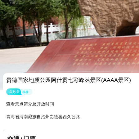
贵德国家地质公园阿什贡七彩峰丛景区(AAAA景区)
4.6
分
很棒
查看景点简介及开放时间
青海省海南藏族自治州贵德县西久公路