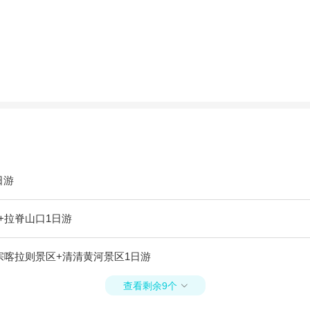
日游
+拉脊山口1日游
宗喀拉则景区+清清黄河景区1日游
查看剩余9个
