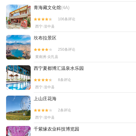
青海藏文化馆
(4A)
106条评论


西宁·湟中县
坎布拉景区
250条评论


黄南洲·尖扎县
西宁夏都博汇温泉水乐园
8条评论


西宁·湟中县
上山庄花海
2条评论


西宁·湟中县
千紫缘农业科技博览园