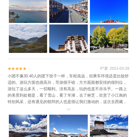
共9张
P*爱 2021-03-28


小团不像30.40人的团下饺子一样，车程虽远，但乘车环境还是比较舒
适的。游玩方面也很高兴，导游很不错，方方面面都安排的很到位，
游玩了这么多天，一切顺利。没有高反，玩的也是不亦乐乎。一路上
的美景到处都是，看了雪山，看了羊湖，去了林芝，欣赏了小江南的
特别风采，还有遇见的朝拜的人也是很让我们激动的，这次去西藏，
也算是挑战了我们自己。大美西藏，来一次真的很震撼，很值得。
