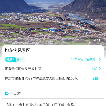


31
桃花沟风景区
4.8
13条评论
2条攻略

分
很棒
查看景点简介及开放时间
简介


林芝市波密县Y029与沪聂线交叉路口往西约100米
地图
一日游
【林芝出发】巴松措+苯日神山-已下线+色季拉