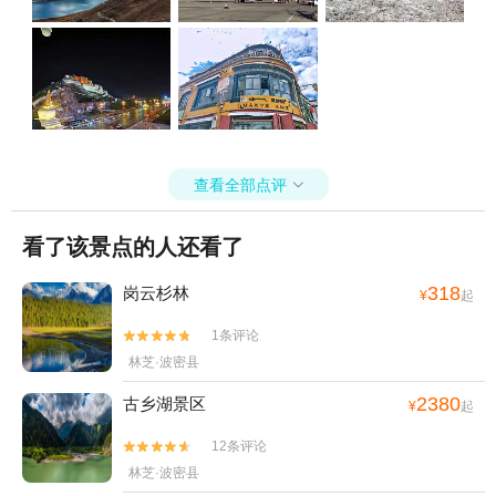
查看全部点评

看了该景点的人还看了
318
岗云杉林
¥
起
1条评论


林芝·波密县
2380
古乡湖景区
¥
起
12条评论


林芝·波密县