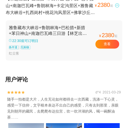
2380
山+南迦巴瓦峰+鲁朗林海+卡定沟景区+雅鲁藏

¥
起
布大峡谷+扎西岗村+桃花沟风景区+佛掌沙丘
+苯日景区-已下线+鲁朗国际旅游小镇+新措3日
游
雅鲁藏布大峡谷+鲁朗林海+巴松措+新措
+苯日神山+南迦巴瓦峰三日游【林芝出发
2380
¥
起
丨全景游.接送8人团丨景区观景房】
22:30前可订明日
查看
条件退
无购物
红尘客
用户评论
d*4 2021-03-29


随手一拍都是大片，人生无论如何都得去一次西藏，洗涤一下心灵，
感受一下信仰，文字根本表达不出自己的感受，只有去到那里，亲眼
见到朝拜的藏民，去爬爬布达拉宫，吹一吹洋湖的风，喝一碗酥油
茶……