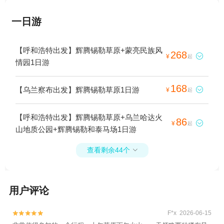
一日游
【呼和浩特出发】辉腾锡勒草原+蒙亮民族风
268

¥
起
情园1日游
168
【乌兰察布出发】辉腾锡勒草原1日游

¥
起
【呼和浩特出发】辉腾锡勒草原+乌兰哈达火
86

¥
起
山地质公园+辉腾锡勒和泰马场1日游
查看剩余44个

用户评论
F*x 2026-06-15

