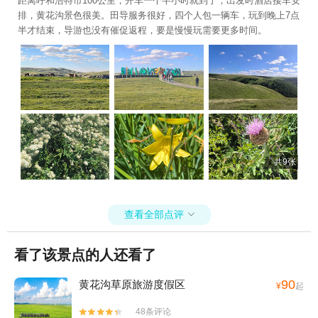
距离呼和浩特市100公里，开车一个半小时就到了，出发时酒店接车安
排，黄花沟景色很美。田导服务很好，四个人包一辆车，玩到晚上7点
半才结束，导游也没有催促返程，要是慢慢玩需要更多时间。
共9张
查看全部点评

看了该景点的人还看了
90
黄花沟草原旅游度假区
¥
起
48条评论

