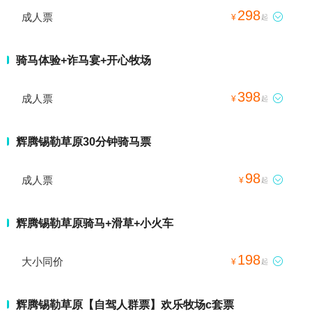
298
成人票

¥
起
骑马体验+诈马宴+开心牧场
398
成人票

¥
起
辉腾锡勒草原30分钟骑马票
98
成人票

¥
起
辉腾锡勒草原骑马+滑草+小火车
198
大小同价

¥
起
辉腾锡勒草原【自驾人群票】欢乐牧场c套票