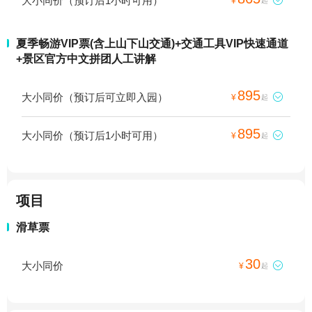
大小同价（预订后1小时可用）
¥
起
夏季畅游VIP票(含上山下山交通)+交通工具VIP快速通道
+景区官方中文拼团人工讲解
895
大小同价（预订后可立即入园）

¥
起
895
大小同价（预订后1小时可用）

¥
起
项目
滑草票
30
大小同价

¥
起