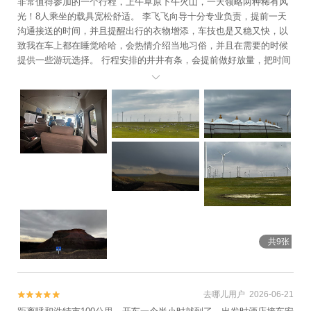
非常值得参加的一个行程，上午草原下午火山，一天领略两种稀有风
光！8人乘坐的载具宽松舒适。 李飞飞向导十分专业负责，提前一天
沟通接送的时间，并且提醒出行的衣物增添，车技也是又稳又快，以
致我在车上都在睡觉哈哈，会热情介绍当地习俗，并且在需要的时候
提供一些游玩选择。 行程安排的井井有条，会提前做好放量，把时间
好好的把控在舒适又不耽误的范围内。 细心记得每一位游客的目的

地，井然有序地送回，并且给需要赶火车的游客根据经验提供买票时
间的建议。 一趟快乐又安心的旅程！
共9张
去哪儿用户 2026-06-21

