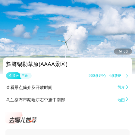


66
辉腾锡勒草原(AAAA景区)
4.3
960条评论
4条攻略

分
不错
查看景点简介及开放时间
简介


乌兰察布市察哈尔右中旗中南部
地图