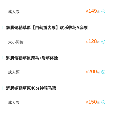
149
成人票

¥
起
辉腾锡勒草原【自驾游客票】欢乐牧场A套票
128
大小同价

¥
起
辉腾锡勒草原骑马+滑草体验
200
成人票

¥
起
辉腾锡勒草原40分钟骑马票
150
成人票

¥
起