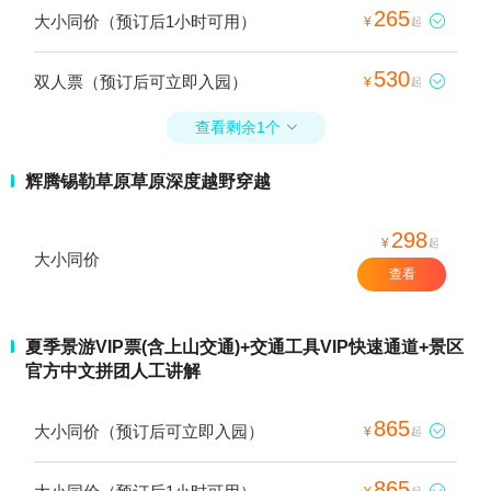
265
大小同价（预订后1小时可用）

¥
起
530
双人票（预订后可立即入园）

¥
起
查看剩余1个

辉腾锡勒草原草原深度越野穿越
298
¥
起
大小同价
查看
夏季景游VIP票(含上山交通)+交通工具VIP快速通道+景区
官方中文拼团人工讲解
865
大小同价（预订后可立即入园）

¥
起
865
