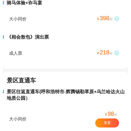
骑马体验+诈马宴
398
大小同价

¥
起
《相会敖包》演出票
218
成人票

¥
起
景区直通车
景区往返直通车(呼和浩特市-辉腾锡勒草原+乌兰哈达火山
地质公园）
98
¥
起
大小同价
查看