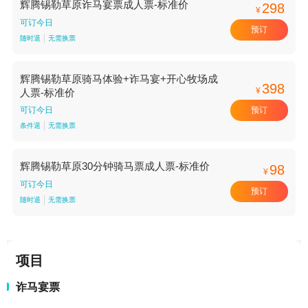
辉腾锡勒草原诈马宴票成人票-标准价
298
¥
可订今日
预订
随时退
无需换票
辉腾锡勒草原骑马体验+诈马宴+开心牧场成
398
¥
人票-标准价
预订
可订今日
条件退
无需换票
辉腾锡勒草原30分钟骑马票成人票-标准价
98
¥
可订今日
预订
随时退
无需换票
项目
诈马宴票