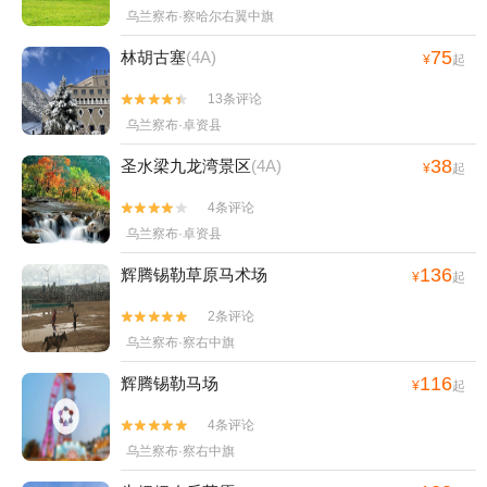
乌兰察布·察哈尔右翼中旗
75
林胡古塞
(4A)
¥
起
13条评论


乌兰察布·卓资县
38
圣水梁九龙湾景区
(4A)
¥
起
4条评论


乌兰察布·卓资县
136
辉腾锡勒草原马术场
¥
起
2条评论


乌兰察布·察右中旗
116
辉腾锡勒马场
¥
起
4条评论


乌兰察布·察右中旗