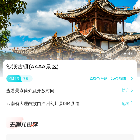


47
沙溪古镇(AAAA景区)
4.8
283条评论
15条攻略

分
很棒
查看景点简介及开放时间
简介


云南省大理白族自治州剑川县084县道
地图