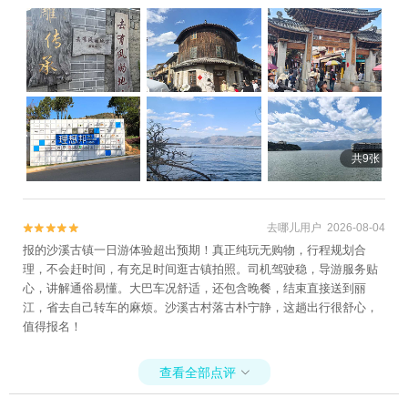
共9张
去哪儿用户 2026-08-04


报的沙溪古镇一日游体验超出预期！真正纯玩无购物，行程规划合
理，不会赶时间，有充足时间逛古镇拍照。司机驾驶稳，导游服务贴
心，讲解通俗易懂。大巴车况舒适，还包含晚餐，结束直接送到丽
江，省去自己转车的麻烦。沙溪古村落古朴宁静，这趟出行很舒心，
值得报名！
查看全部点评
