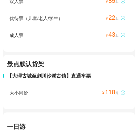
85
双人票

¥
起
22
优待票（儿童/老人/学生）

¥
起
43
成人票

¥
起
景点默认货架
【大理古城至剑川沙溪古镇】直通车票
118
大小同价

¥
起
一日游