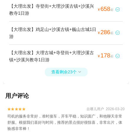
【大理出发】寺登街+大理沙溪古镇+沙溪兴
658

¥
起
教寺1日游
【大理出发】鸡足山+沙溪古镇+巍山古城1日
286

¥
起
游
【大理出发】大理古城+寺登街+大理沙溪古
178

¥
起
镇+沙溪兴教寺1日游
查看剩余23个

用户评论
去哪儿用户 2026-03-20


司机的服务非常好，准时接车，开车平稳，知识面广，和他聊天非常
舒服。根据我们喜好与时间，推荐的景点很好很惊喜，非常出片，体
验感非常棒！