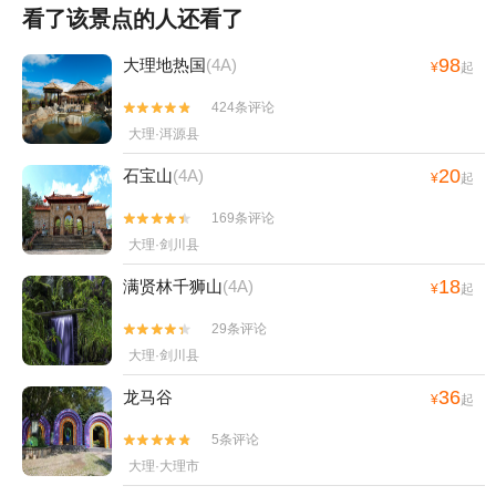
看了该景点的人还看了
98
大理地热国
(4A)
¥
起
424条评论


大理·洱源县
20
石宝山
(4A)
¥
起
169条评论


大理·剑川县
18
满贤林千狮山
(4A)
¥
起
29条评论


大理·剑川县
36
龙马谷
¥
起
5条评论


大理·大理市