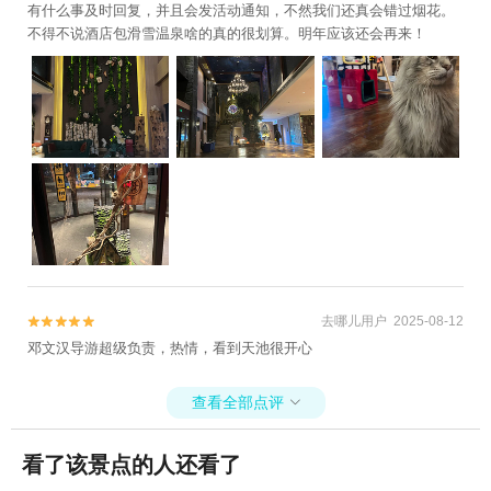
有什么事及时回复，并且会发活动通知，不然我们还真会错过烟花。
不得不说酒店包滑雪温泉啥的真的很划算。明年应该还会再来！
去哪儿用户 2025-08-12


邓文汉导游超级负责，热情，看到天池很开心
查看全部点评

看了该景点的人还看了