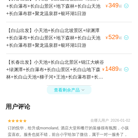
349
+长白瀑布+长白山景区+地下森林+长白山天池

¥
起
+长白瀑布群+聚龙温泉群+银环湖1日游
【白山出发】小天池+长白山北坡景区+绿渊潭
529
+长白瀑布+长白山景区+地下森林+长白山天池

¥
起
+长白瀑布群+聚龙温泉群+银环湖1日游
【长春出发】小天池+长白山北景区+锦江大峡谷
1489
+绿渊潭+长白瀑布+长白山景区+长白山地下森

¥
起
林+长白山天池+梯子河+王池+长白瀑布群+长白
山西景区+聚龙温泉群+银环湖+长白山西坡2日
查看剩余产品

游
用户评论
去哪儿用户 2026-01-02


订的悦华，给升成momoland, 酒店大堂和餐厅的装修很有氛围，小孩
蛮喜欢。服务也挺不错，前台小宇给加了微信，属于一对一服务了，