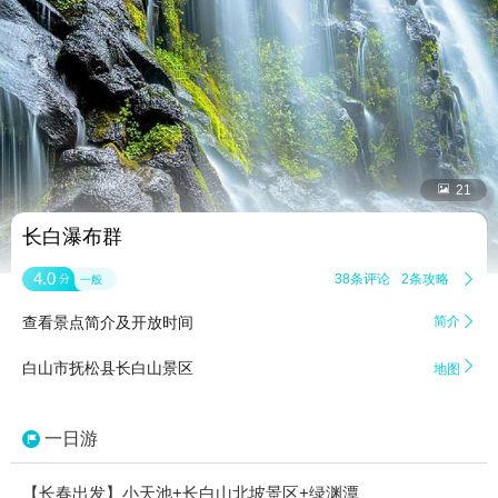


21
长白瀑布群
4.0
38条评论
2条攻略

分
一般
查看景点简介及开放时间
简介


白山市抚松县长白山景区
地图
一日游
【长春出发】小天池+长白山北坡景区+绿渊潭