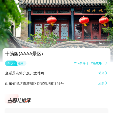


81
十笏园(AAAA景区)
4.6
217条评论
2条攻略

分
很棒
查看景点简介及开放时间
简介


山东省潍坊市潍城区胡家牌坊街345号
地图