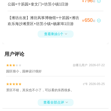
796

¥
起
公园+十笏园+奎文门+坊茨小镇1日游
【潍坊出发】潍坊风筝博物馆+十笏园+潍坊
650

¥
起
欢乐海沙滩景区+坊茨小镇+杨家埠1日游
查看剩余1个

用户评论
去哪儿用户 2026-07-22


园区很小，园林设计很好
c*8 2026-05-25


景区不错，其实也不小了，可以看的东西很多。
查看全部点评
