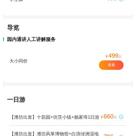
导览
园内通讲人工讲解服务
499
¥
起
大小同价
查看
一日游
660
【潍坊出发】十笏园+坊茨小镇+杨家埠1日游

¥
起
【潍坊出发】潍坊风筝博物馆+白浪绿洲湿地