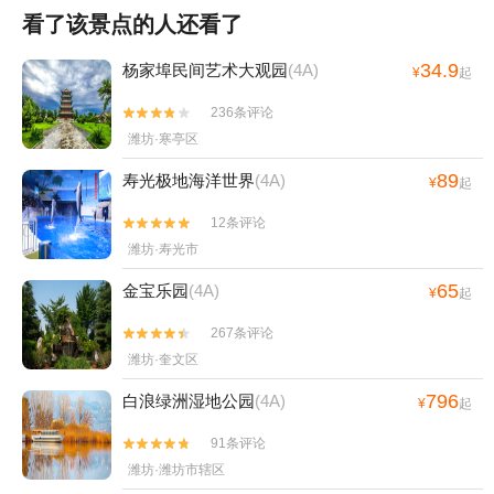
看了该景点的人还看了
34.9
杨家埠民间艺术大观园
(4A)
¥
起
236条评论


潍坊·寒亭区
89
寿光极地海洋世界
(4A)
¥
起
12条评论


潍坊·寿光市
65
金宝乐园
(4A)
¥
起
267条评论


潍坊·奎文区
796
白浪绿洲湿地公园
(4A)
¥
起
91条评论


潍坊·潍坊市辖区