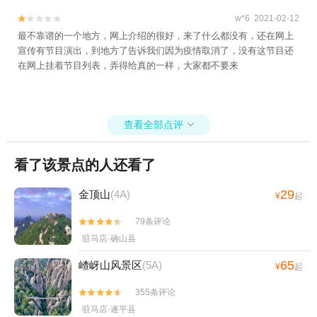
w*6 2021-02-12


最不靠谱的一个地方，网上介绍的很好，来了什么都没有，还在网上
宣传有节目演出，到地方了告诉我们因为疫情取消了，没有这节目还
在网上挂着节目列表，弄得给真的一样，大家都不要来
查看全部点评

看了该景点的人还看了
29
金顶山
(4A)
¥
起
79条评论


驻马店·确山县
65
嵖岈山风景区
(5A)
¥
起
355条评论


驻马店·遂平县