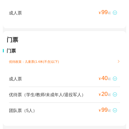
99
成人票

¥
起
门票
门票
优待政策：儿童票(1.4米(不含)以下)

40
成人票

¥
起
20
优待票（学生/教师/未成年人/退役军人）

¥
起
99
团队票（5人）

¥
起