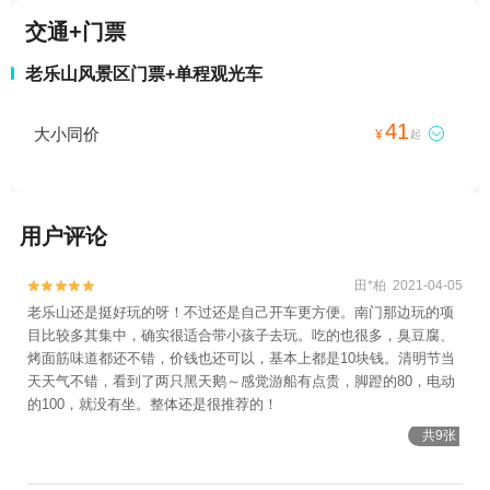
交通+门票
老乐山风景区门票+单程观光车
41
大小同价

¥
起
用户评论
田*柏 2021-04-05


老乐山还是挺好玩的呀！不过还是自己开车更方便。南门那边玩的项
目比较多其集中，确实很适合带小孩子去玩。吃的也很多，臭豆腐、
烤面筋味道都还不错，价钱也还可以，基本上都是10块钱。清明节当
天天气不错，看到了两只黑天鹅～感觉游船有点贵，脚蹬的80，电动
的100，就没有坐。整体还是很推荐的！
共9张