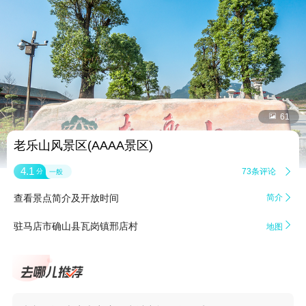


61
老乐山风景区(AAAA景区)
4.1
73条评论

分
一般
查看景点简介及开放时间
简介


驻马店市确山县瓦岗镇邢店村
地图