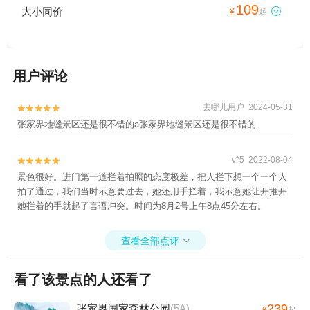
109
大小同价

¥
起
用户评论
去哪儿用户 2024-05-31


张家界地缝景区还是很不错的
a
张家界地缝景区还是很不错的
v*5 2022-08-04


景色很好。进门第一道拦着拍照的态度极差，把人拦下想一个一个人
拍了通过，我们当时示意要过去，她还用手拦着，我示意她让开推开
她拦着的手就起了言语冲突。时间为8月2号上午8点45分左右。
查看全部点评

看了该景点的人还看了
239
张家界国家森林公园
(5A)