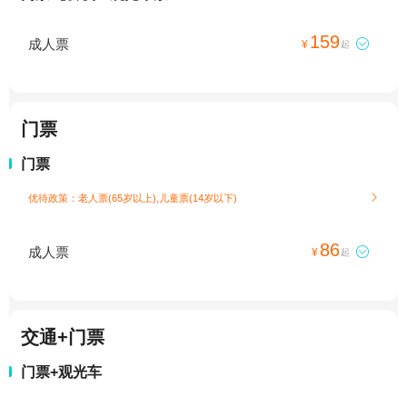
159
成人票

¥
起
门票
门票
优待政策：老人票(65岁以上),儿童票(14岁以下)

86
成人票

¥
起
交通+门票
门票+观光车