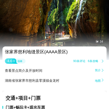


34
张家界慈利地缝景区(AAAA景区)
4.6
90条评论
6条攻略

分
很棒
查看景点简介及开放时间
简介


湖南省张家界市慈利县零溪镇金龙村
地图
交通+项目+门票
门票+畅玩卡+观光车票