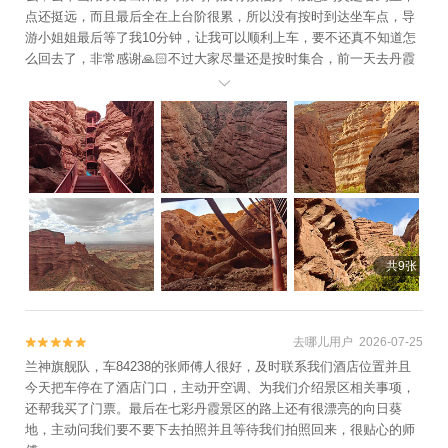
点还挺远，而且最后全在上台阶很累，所以没有按时到达坐车点，导
游小姐姐最后等了我10分钟，让我可以顺利上车，要不还真不知道怎
么回去了，非常感谢🙏🏻不过大家尽量还是按时集合，前一天去丹霞
有2个小姐姐出来晚了电话还打不通导游就没等。 平山湖很值得去一

下，又壮观又没，爬起来也很有乐趣，非常推荐！个人觉得比丹霞好
玩，丹霞美则美矣但只能拍照打卡，这个是又好玩又好看！
共9张
去哪儿用户 2026-07-25


兰神旗舰队，车84238的张师傅人很好，及时联系我们酒店位置并且
今天把车停在了酒店门口，主动开空调、为我们介绍景区相关事项，
还帮我买了门票。最后在七彩丹霞景区的路上还有很漂亮的向日葵
地，主动问我们要不要下去拍照并且等待我们拍照回来，很贴心的师