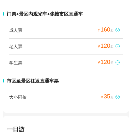
门票+景区内观光车+张掖市区直通车
160
成人票

¥
起
120
老人票

¥
起
120
学生票

¥
起
市区至景区往返直通车票
35
大小同价

¥
起
一日游