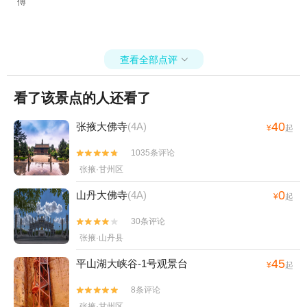
傅
查看全部点评

看了该景点的人还看了
40
张掖大佛寺
(4A)
¥
起
1035条评论


张掖·甘州区
0
山丹大佛寺
(4A)
¥
起
30条评论


张掖·山丹县
45
平山湖大峡谷-1号观景台
¥
起
8条评论


张掖·甘州区