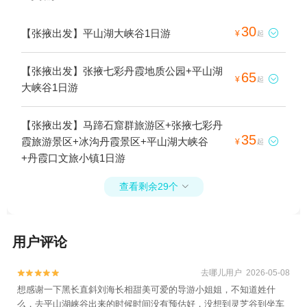
30
【张掖出发】平山湖大峡谷1日游

¥
起
【张掖出发】张掖七彩丹霞地质公园+平山湖
65

¥
起
大峡谷1日游
【张掖出发】马蹄石窟群旅游区+张掖七彩丹
35
霞旅游景区+冰沟丹霞景区+平山湖大峡谷

¥
起
+丹霞口文旅小镇1日游
查看剩余29个

用户评论
去哪儿用户 2026-05-08


想感谢一下黑长直斜刘海长相甜美可爱的导游小姐姐，不知道姓什
么，去平山湖峡谷出来的时候时间没有预估好，没想到灵芝谷到坐车