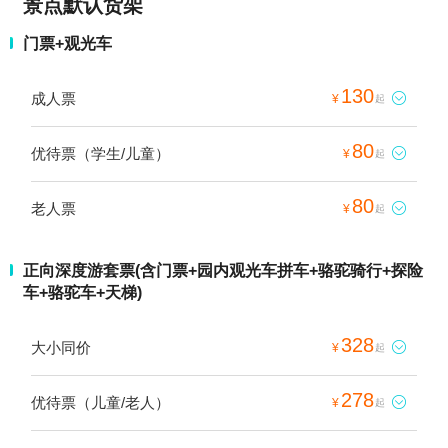
景点默认货架
门票+观光车
130
成人票

¥
起
80
优待票（学生/儿童）

¥
起
80
老人票

¥
起
正向深度游套票(含门票+园内观光车拼车+骆驼骑行+探险
车+骆驼车+天梯)
328
大小同价

¥
起
278
优待票（儿童/老人）

¥
起