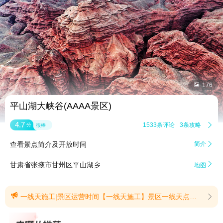


176
平山湖大峡谷(AAAA景区)
4.7
1533条评论
3条攻略

分
很棒
查看景点简介及开放时间
简介


甘肃省张掖市甘州区平山湖乡
地图

一线天施工|景区运营时间【一线天施工】景区一线天点位正在进行维修施工，现阶段暂时关闭，禁止通行。其余游览线路正常对外开放。(提示有效期2026/8/1至2026/8/31)【景区运营时间】景区运营时间如下：各位游客您好：自2026年5月1日起，景区运营时间调整如下：开始售票：07:30基础游停票：18:00深度游停票：17:30峡谷入口关闭：18:00末班车及清园时间：20:30请合理安排出游时间，祝您游览愉快！(提示有效期2026/7/31至2026/12/31)
