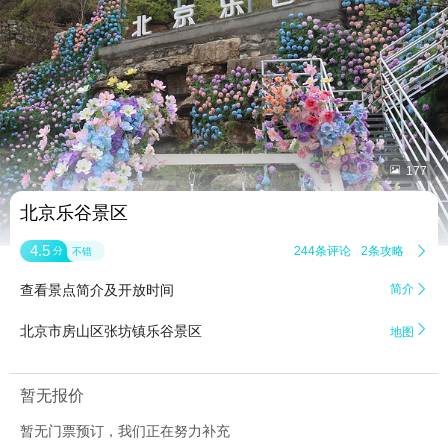


177
北京乐谷景区
4.5
244条评论
2条攻略

分
不错
查看景点简介及开放时间
简介


北京市房山区张坊镇乐谷景区
地图
暂无报价
暂无门票预订，我们正在努力补充