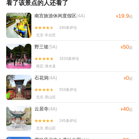
看了该景点的人还看了
19.9
南宫旅游休闲度假区
(4A)
¥
起
240条评论


北京·丰台区
50
野三坡
(5A)
¥
起
1633条评论


保定·涞水县
0
石花洞
(4A)
¥
起
553条评论


北京·房山区
40
云居寺
(4A)
¥
起
245条评论


北京·房山区