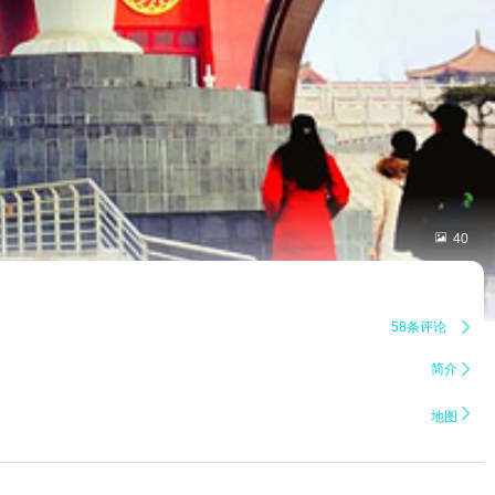

40
58条评论

简介


地图