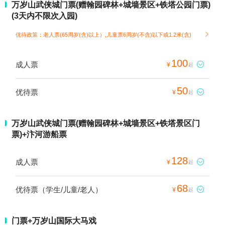
万岁山武侠城门票(赠翰园碑林+城墙景区+铁塔公园门票)
(3天内不限次入园)
优待政策：老人票(65周岁(含)以上）,儿童票6周岁(不含)以下或1.2米(含)

100
成人票

¥
起
50
优待票

¥
起
万岁山武侠城门票(赠翰园碑林+城墙景区+铁塔景区门
票)+汴河游船票
128
成人票

¥
起
68
优待票（学生/儿童/老人）

¥
起
门票+万岁山国际大马戏