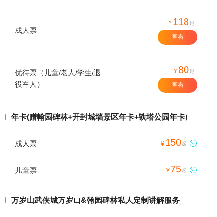
118
¥
起
成人票
查看
80
¥
起
优待票（儿童/老人/学生/退
役军人）
查看
年卡(赠翰园碑林+开封城墙景区年卡+铁塔公园年卡)
150
成人票

¥
起
75
儿童票

¥
起
万岁山武侠城万岁山&翰园碑林私人定制讲解服务