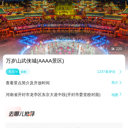


220
万岁山武侠城(AAAA景区)
4.6
1237条评论

分
很棒
查看景点简介及开放时间
简介


河南省开封市龙亭区东京大道中段(开封市委党校对面)
地图