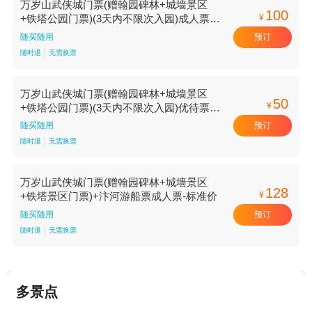
万岁山武侠城门票(赠翰园碑林+城墙景区
100
¥
+铁塔公园门票)(3天内不限次入园)成人票-
标准价
预订
随买随用
随时退
无需换票
万岁山武侠城门票(赠翰园碑林+城墙景区
50
¥
+铁塔公园门票)(3天内不限次入园)优待票-
标准价
预订
随买随用
随时退
无需换票
万岁山武侠城门票(赠翰园碑林+城墙景区
128
¥
+铁塔景区门票)+汴河游船票成人票-标准价
预订
随买随用
随时退
无需换票
多景点