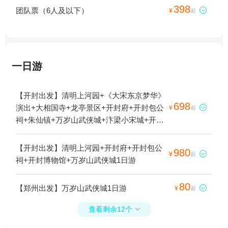
398
团队票（6人及以下）

¥
起
一日游
【开封出发】清明上河园+《大宋东京梦华》
698
演出+大相国寺+龙亭景区+开封府+开封包公

¥
起
祠+朱仙镇+万岁山武侠城+汴梁小宋城+开封
鼓楼+万岁山国际大马戏+开封城墙骑乐园1日
游
【开封出发】清明上河园+开封府+开封包公
980

¥
起
祠+开封博物馆+万岁山武侠城1日游
80
【郑州出发】万岁山武侠城1日游

¥
起
查看剩余12个
