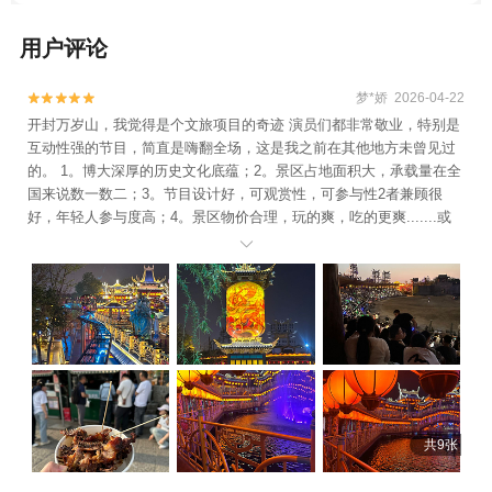
用户评论
梦*娇 2026-04-22


开封万岁山，我觉得是个文旅项目的奇迹 演员们都非常敬业，特别是
互动性强的节目，简直是嗨翻全场，这是我之前在其他地方未曾见过
的。 1。博大深厚的历史文化底蕴；2。景区占地面积大，承载量在全
国来说数一数二；3。节目设计好，可观赏性，可参与性2者兼顾很
好，年轻人参与度高；4。景区物价合理，玩的爽，吃的更爽.......或
许还有第5，第6，容我回去后再慢慢思考。 总之，虽然因为城市本身

先天条件的限制，为旅游配套的基础设施与公共服务有些跟不上，但
是我想这座城市一直在努力，它为其他城市的文旅发展已经打好了样
本，值得其他城市思考借鉴创新!再见!开封!江湖再见!
共9张