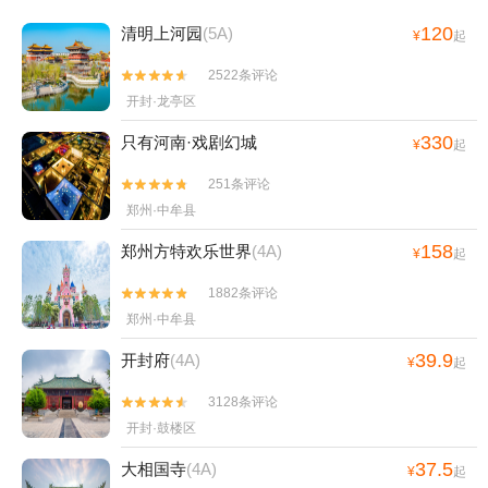
120
清明上河园
(5A)
¥
起
2522条评论


开封·龙亭区
330
只有河南·戏剧幻城
¥
起
251条评论


郑州·中牟县
158
郑州方特欢乐世界
(4A)
¥
起
1882条评论


郑州·中牟县
39.9
开封府
(4A)
¥
起
3128条评论


开封·鼓楼区
37.5
大相国寺
(4A)
¥
起