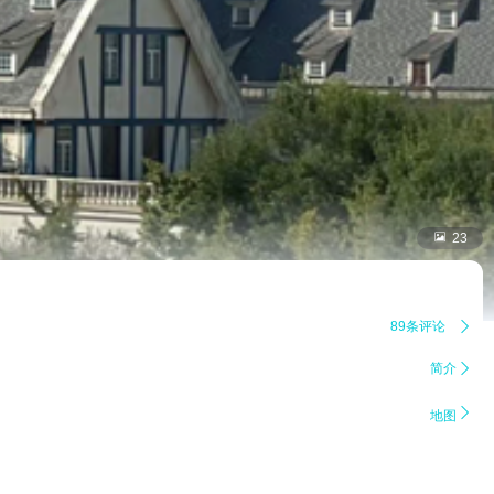

23
89条评论

简介


地图