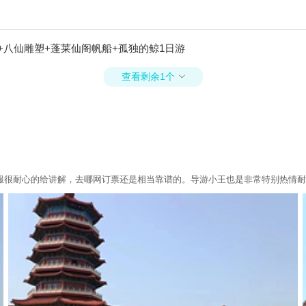
+八仙雕塑+蓬莱仙阁帆船+孤独的鲸1日游
查看剩余1个

很耐心的给讲解，去哪网订票还是相当靠谱的。导游小王也是非常特别热情耐心细