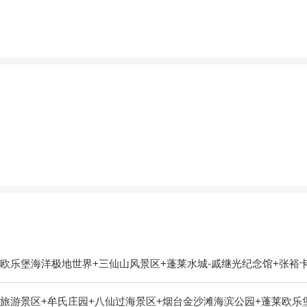
欧乐堡海洋极地世界+三仙山风景区+蓬莱水城-戚继光纪念馆+张裕
旅游景区+牟氏庄园+八仙过海景区+烟台金沙滩海滨公园+蓬莱欧乐