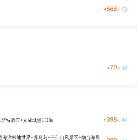
568

¥
起
70

¥
起
398
卡斯特酒庄+文成城堡1日游

¥
起
堡海洋极地世界+养马岛+三仙山风景区+烟台海昌