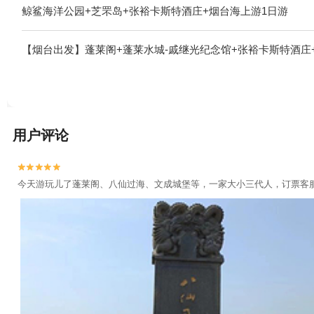
鲸鲨海洋公园+芝罘岛+张裕卡斯特酒庄+烟台海上游1日游
【烟台出发】蓬莱阁+蓬莱水城-戚继光纪念馆+张裕卡斯特酒庄
用户评论


今天游玩儿了蓬莱阁、八仙过海、文成城堡等，一家大小三代人，订票客服