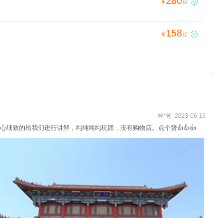
280

¥
起
158

¥
起
梓*爸 2023-06-16
致的给我们进行讲解，纯纯纯纯玩团，没有购物店。点个赞👍👍👍