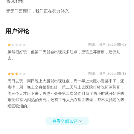
暂无报价
暂无门票预订，我们正在努力补充
用户评论
去哪儿用户 2026-08-03


虽然很好玩，但第二天就会出现很多红点，应该是荨麻疹，建议别
去。
去哪儿用户 2025-08-13


周日去玩，周日晚上大腿就出现红点，周一早上大腿小腿都来了，还
瘙痒，周一晚上全身都是红疹，第二天马上去医院打针吃药涂药膏，
周三今天才压下来，再也不会去第二次😰而且待了两小时就开始呼吸
难受😣室内闷热的要死，还有工作人员在里面吸烟，都不去指定的吸
烟区吸烟的。
查看全部点评
