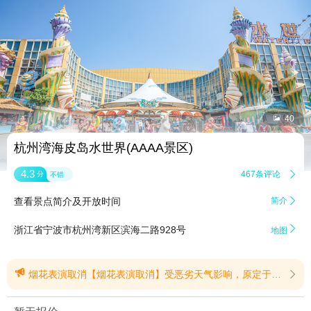


40
杭州湾海皮岛水世界(AAAA景区)
4.3
467条评论

分
不错
查看景点简介及开放时间
简介


浙江省宁波市杭州湾新区滨海二路928号
地图

烟花表演取消【烟花表演取消】受恶劣天气影响，原定于2026年8月8日-8月9日(本周六、周日)晚间的烟花表演活动予以取消。本次仅取消烟花表演，海皮岛水世界景区正常对外开放，所有游乐项目、演艺活动、互动游戏照常进行，游客可正常入园游玩。(提示有效期2026/8/7至2026/8/9)
