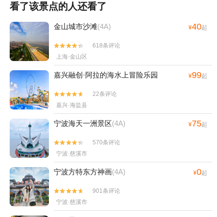
看了该景点的人还看了
40
金山城市沙滩
(4A)
¥
起
618条评论


上海·金山区
99
嘉兴融创·阿拉的海水上冒险乐园
¥
起
22条评论


嘉兴·海盐县
75
宁波海天一洲景区
(4A)
¥
起
570条评论


宁波·慈溪市
0
宁波方特东方神画
(4A)
¥
起
901条评论


宁波·慈溪市