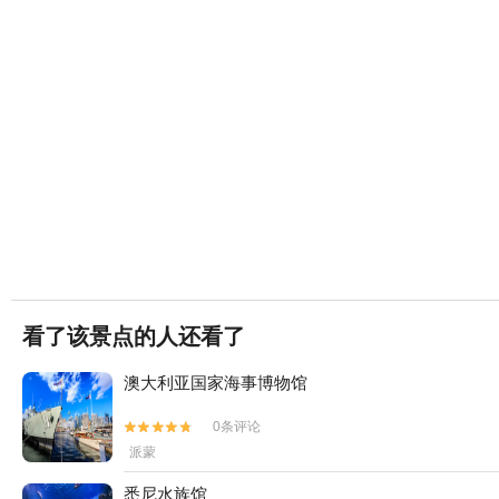
看了该景点的人还看了
澳大利亚国家海事博物馆
0条评论


派蒙
悉尼水族馆