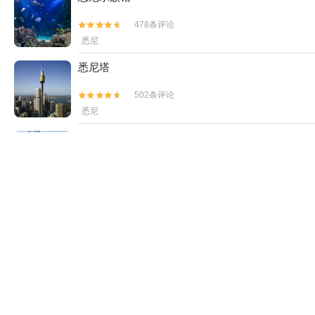
478条评论


悉尼
悉尼塔
502条评论


悉尼
塔龙加动物园
500条评论


莫斯曼
悉尼海港大桥
52条评论


Dawes Point
悉尼杜莎夫人蜡像馆
105条评论

