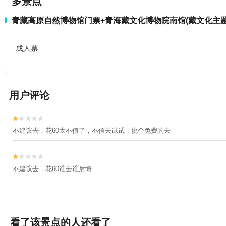
多景点
青藏高原自然博物馆门票+青海藏文化博物院南馆(藏文化主题
成人票
用户评论


不建议去，花60太不值了，不信去试试，挑个免费的去


不建议去，花60谁去谁后悔
看了该景点的人还看了