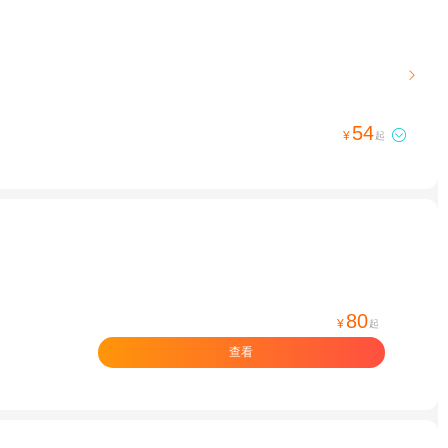

54

¥
起
80
¥
起
查看