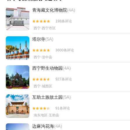
青海藏文化博物院
(4A)
198条评论


西宁·西宁市区
塔尔寺
(5A)
3600条评论


西宁·湟中县
西宁野生动物园
(4A)
927条评论


西宁·城西区
互助土族故土园
(5A)
91条评论


海东地区·互助县
边麻沟花海
(4A)