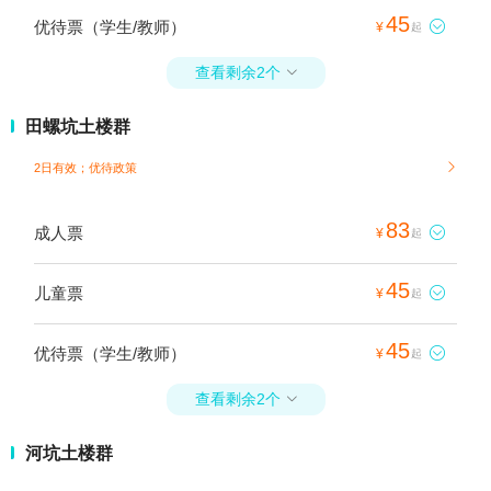
45
优待票（学生/教师）

¥
起
查看剩余2个

田螺坑土楼群
2日有效；
优待政策

83
成人票

¥
起
45
儿童票

¥
起
45
优待票（学生/教师）

¥
起
查看剩余2个

河坑土楼群