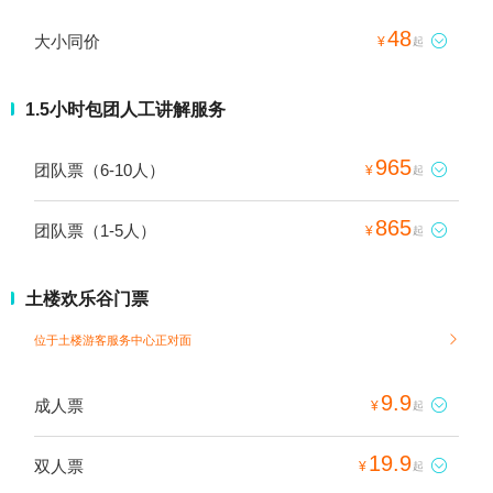
48
大小同价

¥
起
1.5小时包团人工讲解服务
965
团队票（6-10人）

¥
起
865
团队票（1-5人）

¥
起
土楼欢乐谷门票
位于土楼游客服务中心正对面

9.9
成人票

¥
起
19.9
双人票

¥
起