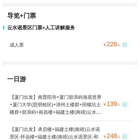
导览+门票
云水谣景区门票+人工讲解服务
228
成人票

¥
起
一日游
【厦门出发】南普陀寺+厦门鼓浪屿海底世界
139
+厦门大学(思明校区)+漳州土楼群+田螺坑土

¥
起
楼群+鼓浪屿+裕昌楼+福建土楼(南靖)云水谣
景区-怀远楼+初溪古村落景区+福建土楼(南
靖)云水谣景区-和贵楼+振成楼+云水谣古镇
【厦门出发】承启楼+福建土楼(南靖)云水谣
+塔下村+曾厝垵+小嶝岛+五缘湾帆船港+中
248
景区-怀远楼+福建土楼(南靖)云水谣景区-和

¥
起