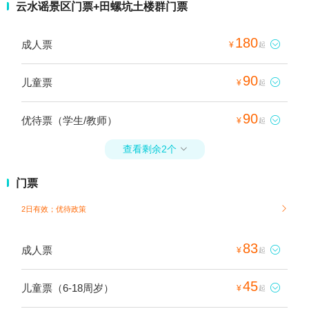
云水谣景区门票+田螺坑土楼群门票
180
成人票

¥
起
90
儿童票

¥
起
90
优待票（学生/教师）

¥
起
查看剩余2个

门票
2日有效；
优待政策

83
成人票

¥
起
45
儿童票（6-18周岁）

¥
起