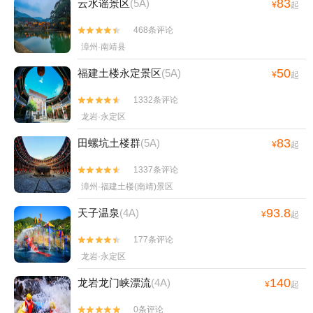
83
云水谣景区
(5A)
¥
起
468条评论


漳州·南靖县
50
福建土楼永定景区
(5A)
¥
起
1332条评论


龙岩·永定区
83
田螺坑土楼群
(5A)
¥
起
1337条评论


漳州·福建土楼(南靖)景区
93.8
天子温泉
(4A)
¥
起
177条评论


龙岩·永定区
140
龙岩龙门峡漂流
(4A)
¥
起
0条评论

