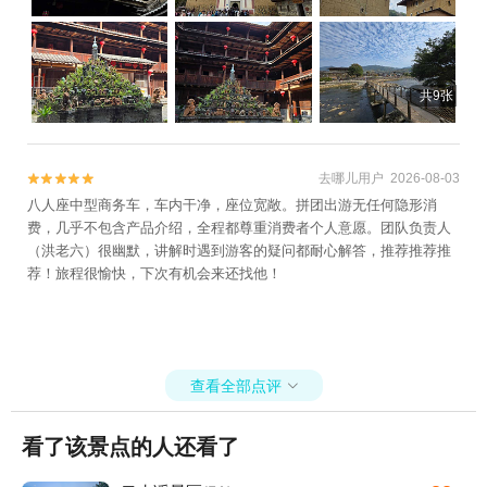
共9张
去哪儿用户 2026-08-03


八人座中型商务车，车内干净，座位宽敞。拼团出游无任何隐形消
费，几乎不包含产品介绍，全程都尊重消费者个人意愿。团队负责人
（洪老六）很幽默，讲解时遇到游客的疑问都耐心解答，推荐推荐推
荐！旅程很愉快，下次有机会来还找他！
查看全部点评

看了该景点的人还看了