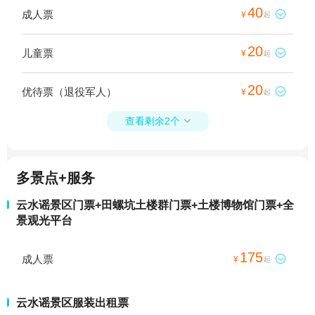
40
成人票

¥
起
20
儿童票

¥
起
20
优待票（退役军人）

¥
起
查看剩余2个

多景点+服务
云水谣景区门票+田螺坑土楼群门票+土楼博物馆门票+全
景观光平台
175
成人票

¥
起
云水谣景区服装出租票