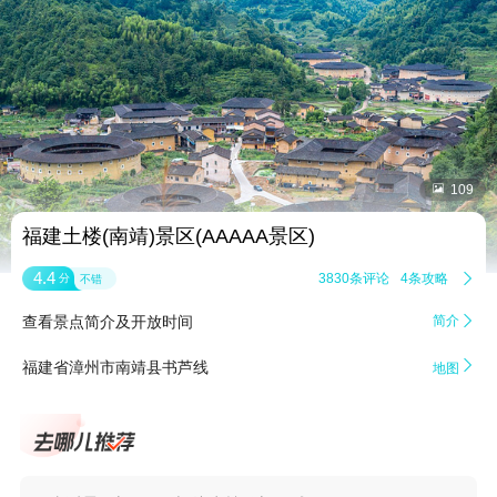


109
福建土楼(南靖)景区(AAAAA景区)
4.4
3830条评论
4条攻略

分
不错
查看景点简介及开放时间
简介


福建省漳州市南靖县书芦线
地图