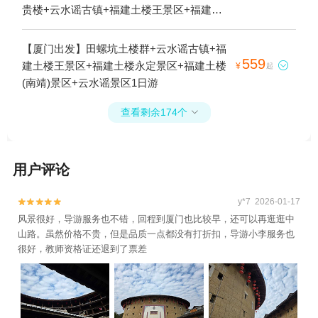
山路步行街+福建土楼永定景区+福建土楼(南
贵楼+云水谣古镇+福建土楼王景区+福建土
靖)景区+鼓浪屿往返轮渡+龙头路+环岛路海
楼·永定景区-侨福楼+五云楼+福建土楼永定
滩+环岛路木栈道+厦门方特水上乐园+田中
景区+福建土楼(南靖)景区+土楼之光文化园
【厦门出发】田螺坑土楼群+云水谣古镇+福
赋土楼群+土楼之光文化园+田螺坑景区--已
+世泽楼+云水谣景区1日游
559
建土楼王景区+福建土楼永定景区+福建土楼

¥
起
下线+五缘湾游海帆船出海+云水谣景区+福
(南靖)景区+云水谣景区1日游
建土楼王子景区+福建土楼非遗技艺传承中心
(南靖云水谣)1日游
查看剩余174个

用户评论
y*7 2026-01-17


风景很好，导游服务也不错，回程到厦门也比较早，还可以再逛逛中
山路。虽然价格不贵，但是品质一点都没有打折扣，导游小李服务也
很好，教师资格证还退到了票差