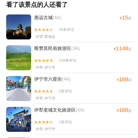
看了该景点的人还看了
15
惠远古城
(4A)
¥
起
45条评论


伊犁·霍城县
1148
喀赞其民俗旅游区
(3A)
¥
起
148条评论


伊犁·伊宁市
168
伊宁市六星街
(4A)
¥
起
0条评论


伊犁·伊宁市
168
伊犁老城文化旅游区
(4A)
¥
起
1条评论


伊犁·伊宁市