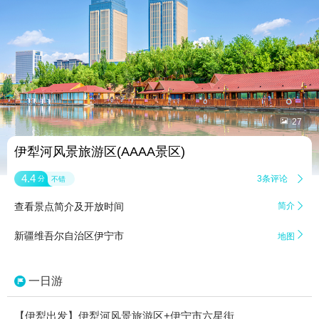


27
伊犁河风景旅游区(AAAA景区)
4.4
3条评论

分
不错
查看景点简介及开放时间
简介


新疆维吾尔自治区伊宁市
地图
一日游
【伊犁出发】伊犁河风景旅游区+伊宁市六星街