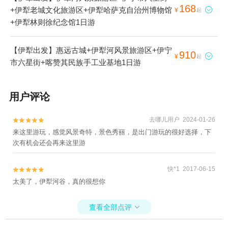
168
+伊犁老城文化旅游区+伊犁哈萨克自治州博物馆

¥
起
+伊犁林则徐纪念馆1日游
【伊犁出发】惠远古城+伊犁河风景旅游区+伊宁
910

¥
起
市六星街+喀赞其民族手工业基地1日游
用户评论
去哪儿用户 2024-01-26


来这里游玩，感觉风景奇特，景色秀丽，是出门游玩的很好选择，下
次有机会还会再来这里游
快*1 2017-06-15


太美了，伊犁河谷，真的很想你
查看全部点评
