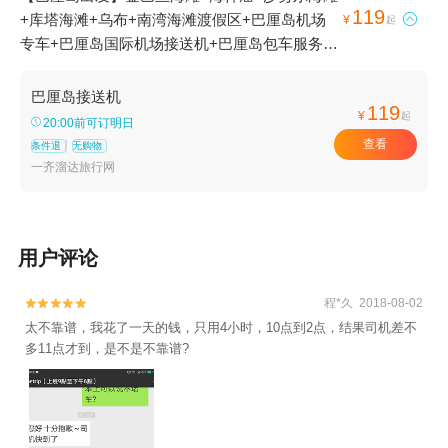
119
+库塔海滩+乌布+南湾海滩渡假区+巴厘岛机场

¥
起
专车+巴厘岛国际机场接送机+巴厘岛包车服务
+勒吉安海滩+登巴萨+努沙杜瓦+巴厘岛硬石酒
店+库塔洋人街+水明漾 - SEMINYAK1日游
巴厘岛接送机
119
¥
起
20:00前可订明日
查看
条件退
无购物
一齐溜达旅行网
用户评论
程*久 2018-08-02


太不靠谱，我花了一天的钱，只用4小时，10点到2点，结果司机差不
多11点才到，是不是不靠谱?