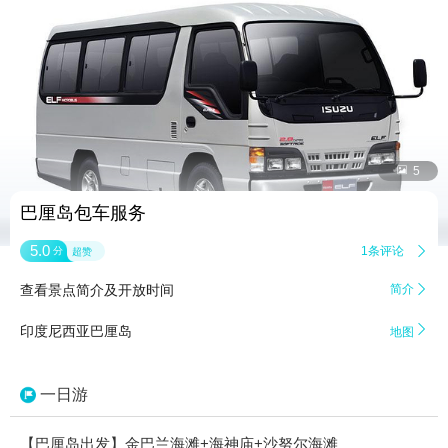


5
巴厘岛包车服务
5.0
1条评论

分
超赞
查看景点简介及开放时间
简介


印度尼西亚巴厘岛
地图
一日游
【巴厘岛出发】金巴兰海滩+海神庙+沙努尔海滩