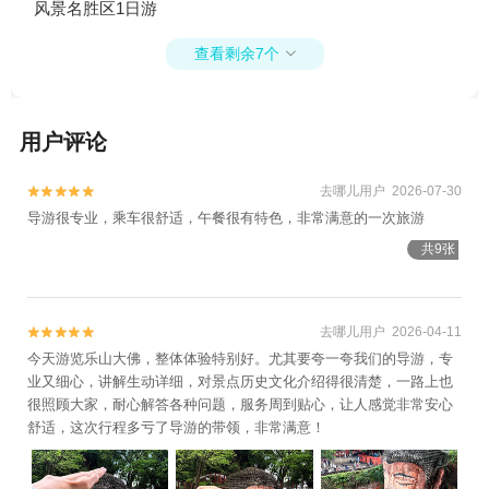
风景名胜区1日游
查看剩余7个

用户评论
去哪儿用户 2026-07-30


导游很专业，乘车很舒适，午餐很有特色，非常满意的一次旅游
共9张
去哪儿用户 2026-04-11


今天游览乐山大佛，整体体验特别好。尤其要夸一夸我们的导游，专
业又细心，讲解生动详细，对景点历史文化介绍得很清楚，一路上也
很照顾大家，耐心解答各种问题，服务周到贴心，让人感觉非常安心
舒适，这次行程多亏了导游的带领，非常满意！