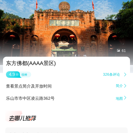


61
东方佛都(AAAA景区)
4.9
326条评论

分
很棒
查看景点简介及开放时间
简介


乐山市市中区凌云路362号
地图