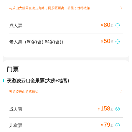
与乐山大佛同在凌云九峰，两景区距离一公里；
优待政策

80
成人票

¥
起
50
老人票（60岁(含)-64岁(含)）

¥
起
门票
夜游凌云山全景票(大佛+地官)
夜游凌云山游览须知

158
成人票

¥
起
79
儿童票

¥
起