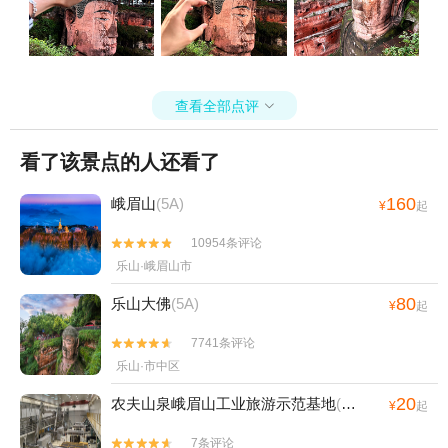
查看全部点评

看了该景点的人还看了
160
峨眉山
(5A)
¥
起
10954条评论


乐山·峨眉山市
80
乐山大佛
(5A)
¥
起
7741条评论


乐山·市中区
20
农夫山泉峨眉山工业旅游示范基地
(4A)
¥
起
7条评论

