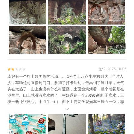
共7张
兔*2 2025-10-06


幸好有一个打卡领奖牌的活动…… 1号早上八点半左右到达，当时人
少，车辆还可直接到门口。参加了打卡活动，最高到了邀月亭，天气
实在太热了，山上也没有什么树遮挡，土面也烘烤着，整个感觉是在
泥炉里。山上就没有卖水的了，幸好遇到一个老奶奶挑担子卖水，三
块一瓶还很良心。十点半下山，但下山需要坐观光车三块五一位，志
愿者不太给力一问三不知…… 打卡活动还可以，但两个桥的指示牌不

是特别明显。幸好有活动否则感觉这么热的天爬这样的山很非常不值
得