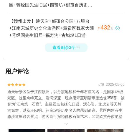
园+蒋经国先生旧居+四贤坊+郁孤台历史文
化街区1日游
【赣州出发】通天岩+郁孤台公园+八境台
432
+江南宋城历史文化旅游区+章贡区魏家大院

¥
起
+蒋经国先生旧居+福寿沟+古城墙1日游
查看剩余3个

用户评论
u*6 2025-05-05


通天岩景区位于江西赣州，以丹霞地貌和千年石窟闻名，是国家4A级
景区。这里奇峰兀立、岩洞深邃，现存唐宋至明清摩崖造像358尊，被
誉为"江南第一石窟"。主要景点包括忘归岩、观心岩、龙虎岩等天然
洞窟群，以及王阳明、苏东坡等历史名人的题刻遗迹。景区内建有生
态步道串联各景点，游客既可探秘佛教石窟艺术，又能欣赏丹霞绝壁
与苍翠林海相映成趣的自然景观，是集历史人文与地质奇观于一体的

游览胜地。