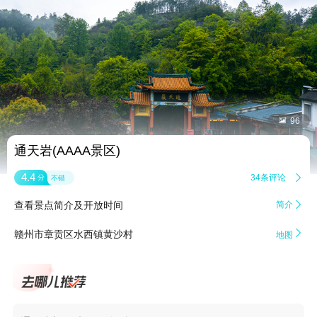


96
通天岩(AAAA景区)
4.4
34条评论

分
不错
查看景点简介及开放时间
简介


赣州市章贡区水西镇黄沙村
地图