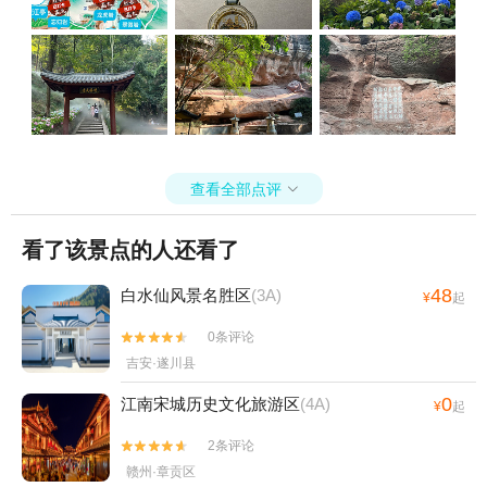
查看全部点评

看了该景点的人还看了
48
白水仙风景名胜区
(3A)
¥
起
0条评论


吉安·遂川县
0
江南宋城历史文化旅游区
(4A)
¥
起
2条评论


赣州·章贡区