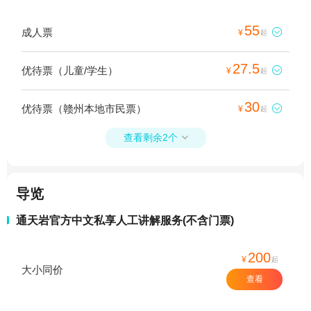
55
成人票

¥
起
27.5
优待票（儿童/学生）

¥
起
30
优待票（赣州本地市民票）

¥
起
查看剩余2个

导览
通天岩官方中文私享人工讲解服务(不含门票)
200
¥
起
大小同价
查看