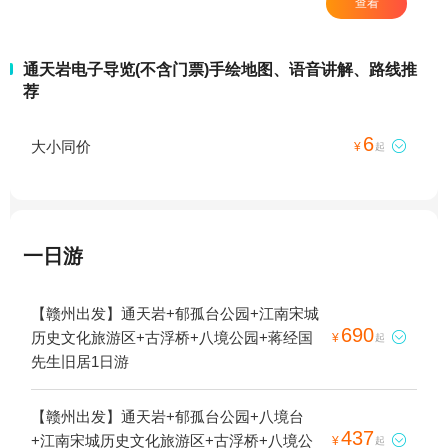
查看
通天岩电子导览(不含门票)手绘地图、语音讲解、路线推
荐
6
大小同价

¥
起
一日游
【赣州出发】通天岩+郁孤台公园+江南宋城
690
历史文化旅游区+古浮桥+八境公园+蒋经国

¥
起
先生旧居1日游
【赣州出发】通天岩+郁孤台公园+八境台
437
+江南宋城历史文化旅游区+古浮桥+八境公

¥
起