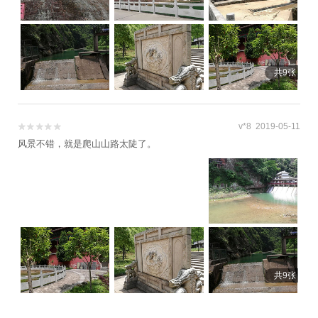
共9张
v*8 2019-05-11


风景不错，就是爬山山路太陡了。
共9张