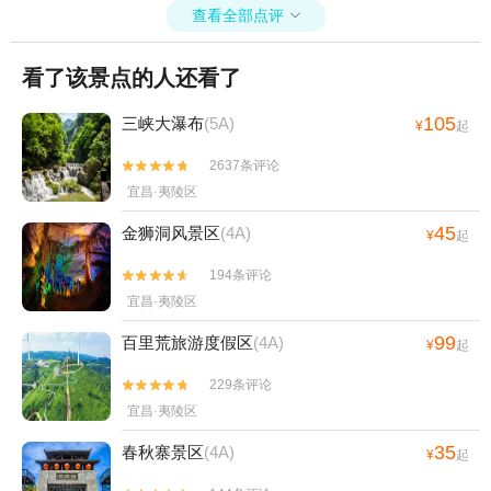
查看全部点评

看了该景点的人还看了
105
三峡大瀑布
(5A)
¥
起
2637条评论


宜昌·夷陵区
45
金狮洞风景区
(4A)
¥
起
194条评论


宜昌·夷陵区
99
百里荒旅游度假区
(4A)
¥
起
229条评论


宜昌·夷陵区
35
春秋寨景区
(4A)
¥
起