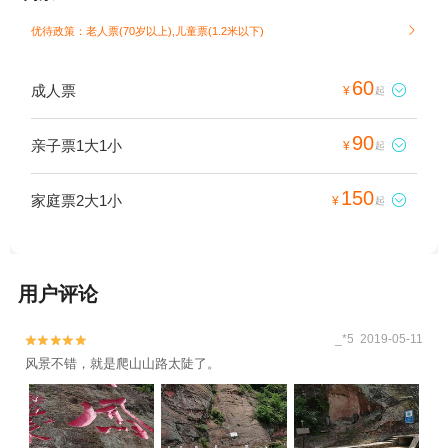
优待政策：老人票(70岁以上),儿童票(1.2米以下)

60
成人票

¥
起
90
亲子票1大1小

¥
起
150
家庭票2大1小

¥
起
用户评论
_*5 2019-05-11


风景不错，就是爬山山路太陡了。