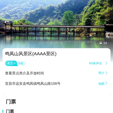


34
鸣凤山风景区(AAAA景区)
4.5
60条评论

分
不错
查看景点简介及开放时间
简介


宜昌市远安县鸣凤镇鸣凤山路108号
地图
门票
门票