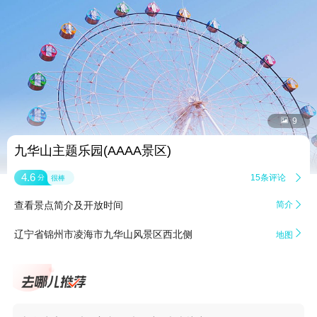


9
九华山主题乐园(AAAA景区)
4.6
15条评论

分
很棒
查看景点简介及开放时间
简介


辽宁省锦州市凌海市九华山风景区西北侧
地图