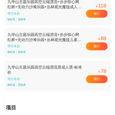
九华山主题乐园高空云端漂流+步步惊心网
118
¥
红桥+无动力沙滩乐园+丛林观光魔毯成人
票-标准价
预订
可订今日
随时退
需换票
九华山主题乐园高空云端漂流+步步惊心网
88
¥
红桥+无动力沙滩乐园+丛林观光魔毯儿童
票-标准价
预订
可订今日
随时退
需换票
九华山主题乐园高空云端漂流票成人票-标准
78
¥
价
预订
可订今日
随时退
需换票
项目