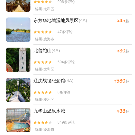
906条评论


锦州·太和区
45
东方华地城湿地风景区
(4A)
¥
起
47条评论


锦州·凌海市
30
北普陀山
(4A)
¥
起
594条评论


锦州·太和区
580
辽沈战役纪念馆
(4A)
¥
起
8条评论


锦州·凌河区
38
九华山温泉水城
¥
起
849条评论


锦州·凌海市