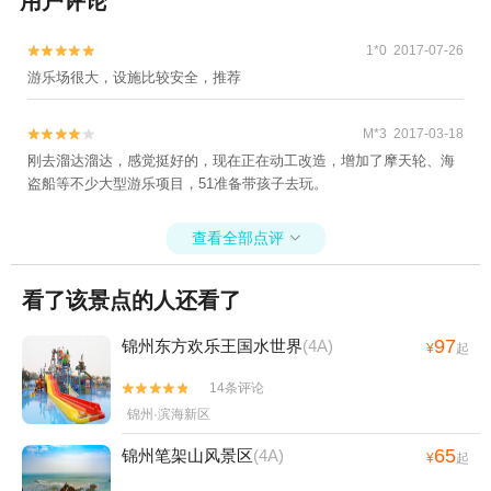
用户评论
1*0 2017-07-26


游乐场很大，设施比较安全，推荐
M*3 2017-03-18


刚去溜达溜达，感觉挺好的，现在正在动工改造，增加了摩天轮、海
盗船等不少大型游乐项目，51准备带孩子去玩。
查看全部点评

看了该景点的人还看了
97
锦州东方欢乐王国水世界
(4A)
¥
起
14条评论


锦州·滨海新区
65
锦州笔架山风景区
(4A)
¥
起