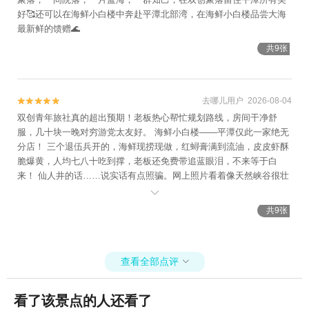
好🥰还可以在海鲜小白楼中奔赴平潭北部湾，在海鲜小白楼品尝大海
最新鲜的馈赠🌊
共9张
去哪儿用户 2026-08-04


双创青年旅社真的超出预期！老板热心帮忙规划路线，房间干净舒
服，几十块一晚对穷游党太友好。 海鲜小白楼——平潭仅此一家绝无
分店！ 三个退伍兵开的，海鲜现捞现做，红蟳膏满到流油，皮皮虾酥
脆爆黄，人均七八十吃到撑，老板还免费带追蓝眼泪，不来等于白
来！ 仙人井的话……说实话有点照骗。网上照片看着像天然峡谷很壮
观，实际就是一个山崖中间的小缺口，底下海水确实蓝，但就那么一

小块地方，转一圈十分钟就没了。门票还要十五块，周围也没什么其
共9张
他玩的。反正我去了是有点失望，时间紧的话完全可以直接跳过，把
精力留给别的景点更值。
查看全部点评

看了该景点的人还看了