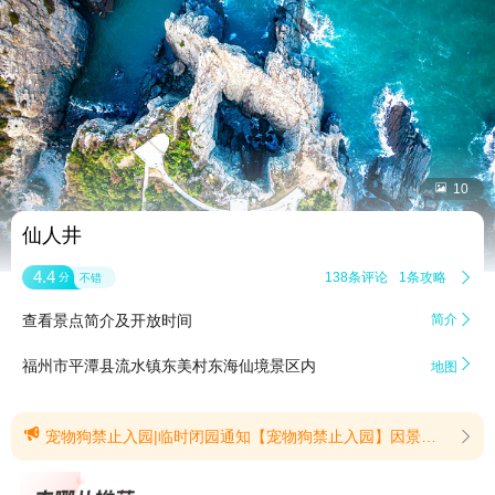


10
仙人井
4.4
138条评论
1条攻略

分
不错
查看景点简介及开放时间
简介


福州市平潭县流水镇东美村东海仙境景区内
地图

宠物狗禁止入园|临时闭园通知【宠物狗禁止入园】因景区的特殊性，为了安全考虑，宠物狗禁止入园。(提示有效期2026/4/21至2026/8/31)【临时闭园通知】受今年第13号台风“白海豚”影响，平潭沿海风力增强，为保障广大游客的旅游安全，景区于2026年8月7日18:00点起暂时关闭，具体开放时间将另行通知！请您密切关注气象部门发布的预警信息，并根据天气状况谨慎规划行程，外出时注意自身安全，不去临水、临崖等区域游玩，不乘坐各类船舶出海不冒险“追风”“观浪”。已来岚游客可选择到壳丘头遗址博物馆、台湾小镇休闲游览。(提示有效期2026/8/7至2026/8/9)
