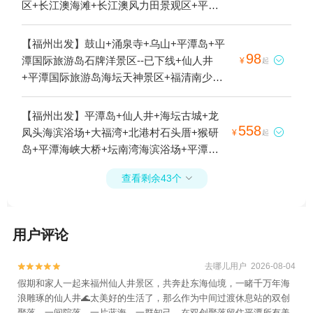
区+长江澳海滩+长江澳风力田景观区+平潭
北部生态廊道+平潭北部生态廊道+平潭北部
生态廊道-F1观景台+北部玻璃栈道+北部生态
【福州出发】鼓山+涌泉寺+乌山+平潭岛+平
廊道-F2观景台+北部生态廊道-F3观景台+北
98
潭国际旅游岛石牌洋景区--已下线+仙人井

¥
起
部生态廊道F5观景台+北部生态廊道-F4观景
+平潭国际旅游岛海坛天神景区+福清南少林
台2日游
+中国船政文化景区+鼓岭国家级旅游度假区
+闽江夜游+福州海峡国际会展中心+福建会
【福州出发】平潭岛+仙人井+海坛古城+龙
堂+福州海峡奥体中心+海坛古城+龙凤头海
558
凤头海滨浴场+大福湾+北港村石头厝+猴研

¥
起
滨浴场+福州动物园+坛南湾+将军山+大福湾
岛+平潭海峡大桥+坛南湾海滨浴场+平潭海
+北港村石头厝+猴研岛+平潭海峡大桥+坛南
上观光游+68海里景区+澳前台湾小镇+长江
湾海滨浴场+平潭海上观光游+68海里景区
查看剩余43个

澳海滩2日游
+澳前台湾小镇+长江澳海滩+漫谷星空露营
地+永泰御温泉景区+北港村+平潭大福湾1日
游
用户评论
去哪儿用户 2026-08-04


假期和家人一起来福州仙人井景区，共奔赴东海仙境，一睹千万年海
浪雕琢的仙人井🌊太美好的生活了，那么作为中间过渡休息站的双创
聚落，一间院落，一片蓝海，一群知己，在双创聚落留住平潭所有美