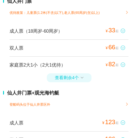
仙人井门票
优待政策：儿童票(1.2米(不含)以下),老人票(65周岁(含)以上)

33
成人票（18周岁-60周岁）

¥
起
66
双人票

¥
起
82
家庭票2大1小（2大1优待）

¥
起
查看剩余4个

仙人井门票+观光海钓艇
登船码头位于仙人井景区外

123
成人票

¥
起