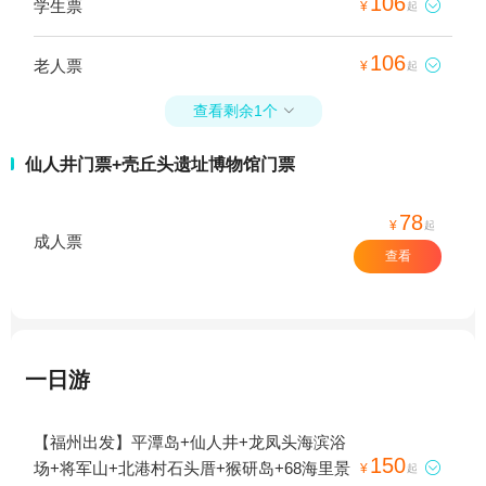
106
学生票

¥
起
106
老人票

¥
起
查看剩余1个

仙人井门票+壳丘头遗址博物馆门票
78
¥
起
成人票
查看
一日游
【福州出发】平潭岛+仙人井+龙凤头海滨浴
150
场+将军山+北港村石头厝+猴研岛+68海里景

¥
起