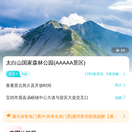


68
太白山国家森林公园(AAAAA景区)
4.5
1393条评论
9条攻略

分
不错
查看景点简介及开放时间
简介


宝鸡市眉县汤峪镇中心大道与迎宾大道交叉口
地图

属马游客免门票|中高考生免门票|露营夜宿购票提醒【属马游客免门票】2026年1月1日至12月31日太白山景区对以下出生年份的游客实行全年免门票政策(法定节假日除外)生肖认定范围：出生日期为以下周期范围均可享受福利)1966年1月21日-1967年2月8日，1978年2月7日-1979年1月27日，1990年1月27日-1991年2月14日，2002年2月12日-2003年1月31日，2014年1月31日-2015年2月18日。符合条件者凭本人有效证件入园。(提示有效期2026/3/3至2026/12/31)【中高考生免门票】2026年6月10日—2026年8月31日期间，全国2026届应届中、高考考生，凭本人身份证 + 2026年中考/高考准考证或2026年高校录取通知书（原件、电子版均可），可享受陕西太白山景区不限次数免门票的优惠政策。温馨提示1. 本优惠仅限考生本人使用，证件信息须与本人一致，不可转借、冒用；2. 免门票不含景交车、索道及其他消费项目；3. 入园须配合工作人员核验证件，证件不全或信息不符者不予享受优惠。(提示有效期2026/6/5至2026/8/31)【露营夜宿购票提醒】露营夜宿购票提醒（执行时间：2026 年 7 月 10 日 —8 月 31 日）：入园时段 15:30-17:30，每半小时发车，逾期停止检票；天下索道运营 8:00-19:30；露营点位含红桦坪、下板寺、板寺新村、天圆地方，夜宿点位仅限下板寺、板寺新村(提示有效期2026/8/4至2026/8/31)
