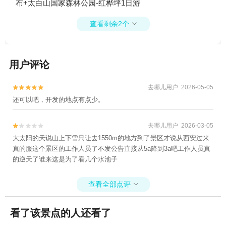
布+太白山国家森林公园-红桦坪1日游
查看剩余2个

用户评论
去哪儿用户 2026-05-05


还可以吧，开发的地点有点少。
去哪儿用户 2026-03-05


大太阳的天说山上下雪只让去1550m的地方到了景区才说从西安过来
真的服这个景区的工作人员了不发公告直接从5a降到3a吧工作人员真
的逆天了谁来这是为了看几个水池子
查看全部点评

看了该景点的人还看了