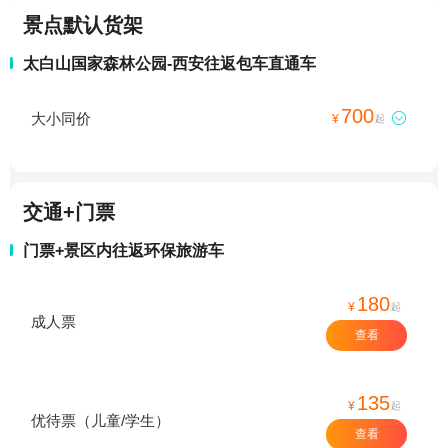
景点默认货架
太白山国家森林公园-西安往返包车直通车
700
大小同价

¥
起
交通+门票
门票+景区内往返环保旅游车
180
¥
起
成人票
查看
135
¥
起
优待票（儿童/学生）
查看