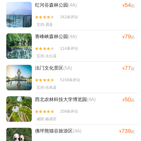
54
红河谷森林公园
(4A)
¥
起
342条评论


宝鸡·眉县
79
青峰峡森林公园
(4A)
¥
起
114条评论


宝鸡·太白县
77
法门文化景区
(5A)
¥
起
5159条评论


宝鸡·扶风县
50
西北农林科技大学博览园
(4A)
¥
起
209条评论


咸阳·杨凌区
739
佛坪熊猫谷旅游区
(4A)
¥
起