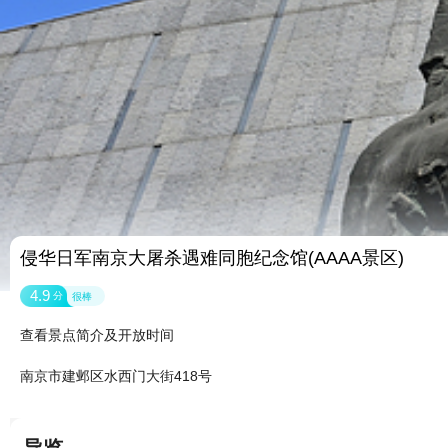
侵华日军南京大屠杀遇难同胞纪念馆(AAAA景区)
4.9
分
很棒
查看景点简介及开放时间
南京市建邺区水西门大街418号