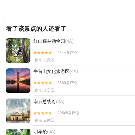
看了该景点的人还看了
红山森林动物园
(4A)
2144条评论


南京·玄武区
牛首山文化旅游区
(4A)
2680条评论


南京·江宁区
南京总统府
(4A)
20545条评论


南京·玄武区
明孝陵
(5A)