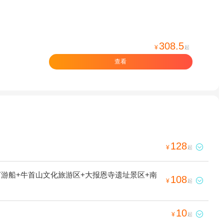
308.5
¥
起
查看
128

¥
起
河游船+牛首山文化旅游区+大报恩寺遗址景区+南
108

¥
起
10

¥
起