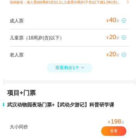
优待政策：老人票(65周岁(含)以上),儿童票(6周岁(不含)以下或1.3米(含)以下)

40
成人票

¥
起
20
儿童票（18周岁(含)以下）

¥
起
20
老人票

¥
起
查看剩余1个

项目+门票
武汉动物园夜场门票+【武动夕游记】科普研学课
198
¥
起
大小同价
查看