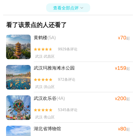
查看全部点评

看了该景点的人还看了
70
黄鹤楼
(5A)
¥
起
9929条评论


武汉·武昌区
159
武汉玛雅海滩水公园
¥
起
972条评论


武汉·洪山区
200
武汉欢乐谷
(4A)
¥
起
5345条评论


武汉·青山区
80
湖北省博物馆
¥
起