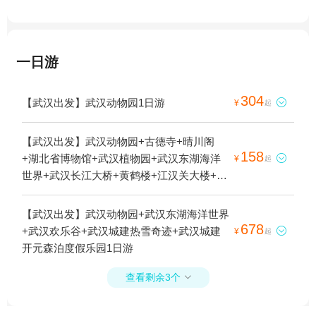
一日游
304
【武汉出发】武汉动物园1日游

¥
起
【武汉出发】武汉动物园+古德寺+晴川阁
158
+湖北省博物馆+武汉植物园+武汉东湖海洋

¥
起
世界+武汉长江大桥+黄鹤楼+江汉关大楼+汉
口江滩公园+武汉极地海洋公园+武汉科技馆
+东湖听涛景区+武汉欢乐谷+武汉大学+江汉
【武汉出发】武汉动物园+武汉东湖海洋世界
路步行街+昙华林+户部巷+汉秀剧场+武汉园
678
+武汉欢乐谷+武汉城建热雪奇迹+武汉城建

¥
起
博园(武汉自然博物馆)+汉口粤汉码头+知音
开元森泊度假乐园1日游
号+巴公房子+黎黄陂路博物馆+黎黄陂路+武
汉旅游观光巴士+汉口江滩+江汉关博物馆
查看剩余3个

+夜上黄鹤楼+昙华林历史文化街区+长江荣
耀游船+东湖+汉口历史风貌区+夜游长江·古