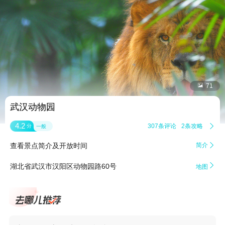


71
武汉动物园
4.2
307条评论
2条攻略

分
一般
查看景点简介及开放时间
简介


湖北省武汉市汉阳区动物园路60号
地图