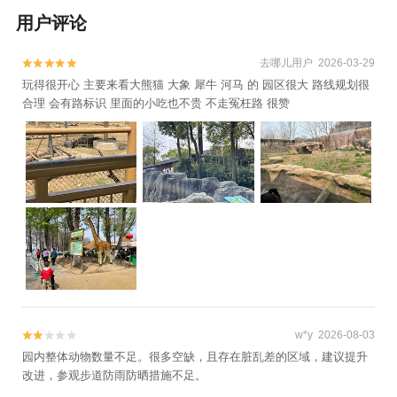
琴台号游船(江城遇舰)+夜游晴川阁(大禹晴川
用户评论
情）1日游
去哪儿用户 2026-03-29


玩得很开心 主要来看大熊猫 大象 犀牛 河马 的 园区很大 路线规划很
合理 会有路标识 里面的小吃也不贵 不走冤枉路 很赞
w*y 2026-08-03


园内整体动物数量不足。很多空缺，且存在脏乱差的区域，建议提升
改进，参观步道防雨防晒措施不足。