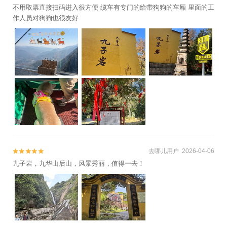
不用取票直接扫码进入很方便 缆车有专门的给带狗狗的车厢 里面的工
雪+莲峰云海景区+池州天下粮仓风景区+杏
作人员对狗狗也很友好
花村文化旅游区+天下粮仓1949主题文化游览
园+九子寺+九华山荣玺庄园温泉+醉山野黄
崖大峡谷+百岁宫+石台大峡谷漂流1日游
去哪儿用户 2026-04-06


九子岩，九华山后山，风景秀丽，值得一去！