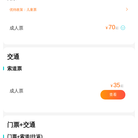
优待政策：儿童票

70
成人票

¥
起
交通
索道票
35
¥
起
成人票
查看
门票+交通
门票+索道(往返)