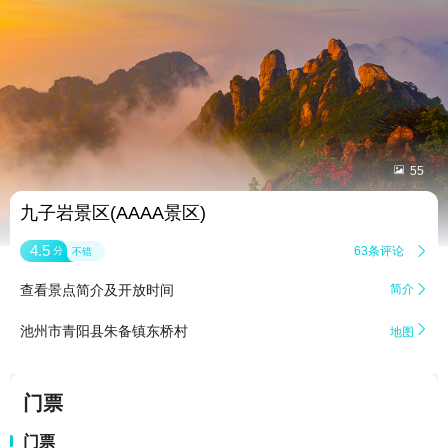


55
九子岩景区(AAAA景区)
4.5
63条评论

分
不错
查看景点简介及开放时间
简介


池州市青阳县朱备镇东桥村
地图
门票
门票