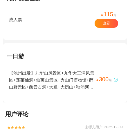
115
¥
起
成人票
查看
一日游
【池州出发】九华山风景区+九华大王洞风景
300
区+蓬莱仙洞+仙寓山景区+秀山门博物馆+醉

¥
起
山野景区+慈云古洞+大通+大历山+秋浦河景
区+九子岩景区+杏花村风景区+九华天池+石
台牯牛降+目连山景区+百丈崖+鱼龙洞+秋浦
河景区-已下线+石台古徽道+九华山大愿文化
用户评论
园+秋浦河水上乐园+池州金鸡峡谷+清源山
风景区+齐山平天湖景区+九华山直升机空中
去哪儿用户 2025-12-09


游览+秋浦河富硒温泉+九华神龙谷+梅洲晓