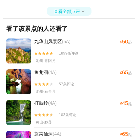
查看全部点评

看了该景点的人还看了
50
九华山风景区
(5A)
¥
起
1899条评论


池州·青阳县
65
鱼龙洞
(4A)
¥
起
57条评论


池州·石台县
45
打鼓岭
(4A)
¥
起
103条评论


黄山·黟县
65
蓬莱仙洞
(4A)
¥
起