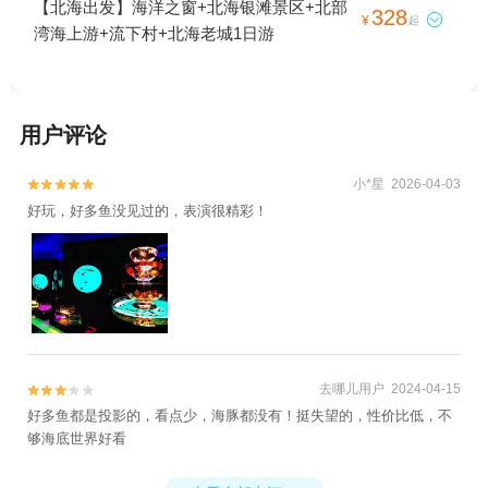
【北海出发】海洋之窗+北海银滩景区+北部
328

¥
起
界+天隆三千海+冠头岭海滩1日游
湾海上游+流下村+北海老城1日游
用户评论
小*星 2026-04-03


好玩，好多鱼没见过的，表演很精彩！
去哪儿用户 2024-04-15


好多鱼都是投影的，看点少，海豚都没有！挺失望的，性价比低，不
够海底世界好看