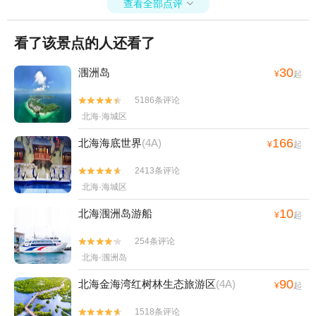
查看全部点评

看了该景点的人还看了
30
涠洲岛
¥
起
5186条评论


北海·海城区
166
北海海底世界
(4A)
¥
起
2413条评论


北海·海城区
10
北海涠洲岛游船
¥
起
254条评论


北海·涠洲岛
90
北海金海湾红树林生态旅游区
(4A)
¥
起
1518条评论

