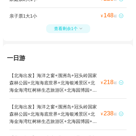
148
亲子票1大1小

¥
起
查看剩余1个

一日游
【北海出发】海洋之窗+涠洲岛+冠头岭国家
218
森林公园+北海海底世界+北海银滩景区+北

¥
起
海金海湾红树林生态旅游区+北海园博园+北
海老街+北海老城历史文化馆+红树林欢乐赶
海+红树林天天赶海+北海涠洲岛游船+北海
【北海出发】海洋之窗+涠洲岛+冠头岭国家
环岛观光游+银基水世界+海丝首港景区+北
238
森林公园+北海海底世界+北海银滩景区+北

¥
起
海冠头岭潜水基地+冠头岭水上娱乐基地·潜
海金海湾红树林生态旅游区+北海园博园+北
水·帆船·游艇海钓1日游
海老街+北海老城历史文化馆+北海海上豪华
观光游艇（北港邮）+外沙海鲜岛+银基水世