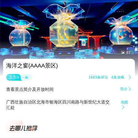


87
海洋之窗(AAAA景区)
3.9
1843条评论
4条攻略

分
一般
查看景点简介及开放时间
简介

广西壮族自治区北海市银海区四川南路与新世纪大道交
地图
汇处
