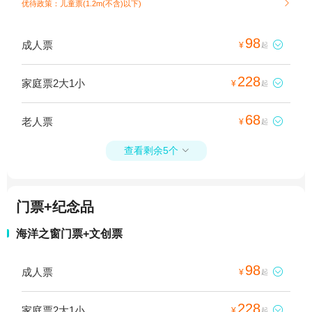
优待政策：儿童票(1.2m(不含)以下)

98
成人票

¥
起
228
家庭票2大1小

¥
起
68
老人票

¥
起
查看剩余5个

门票+纪念品
海洋之窗门票+文创票
98
成人票

¥
起
228
家庭票2大1小

¥
起