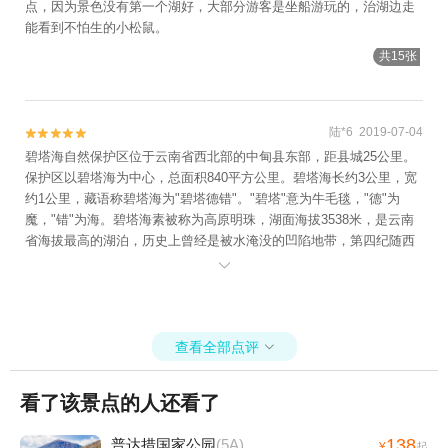
点，因为景色没有第一个湖好，大部分游客是坐船游玩的，治湖边走
能看到不怕生的小松鼠。
共15张
陆*6 2019-07-04


碧塔海自然保护区位于云南省西北部的中甸县东部，距县城25公里。
保护区以碧塔海为中心，总面积840平方公里。碧塔海长约3公里，宽
约1公里，藏语称碧塔海为"碧塔德错"。"碧塔"意为牛毛毯，"德"为
魔，"错"为海。碧塔海素被称为高原明珠，湖面海拔3538米，是云南
省海拔最高的湖泊，历史上曾经是被水淹没的凹陷地带，第四纪随西
藏高原强烈抬升形成目前高原面貌。

查看全部点评

看了该景点的人还看了
138
普达措国家公园
(5A)
¥
起