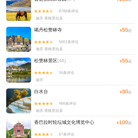
8788条评论


迪庆·香格里拉县
55
噶丹松赞林寺
¥
起
5001条评论


迪庆·香格里拉县
55
松赞林景区
(4A)
¥
起
34条评论


迪庆
30
白水台
¥
起
466条评论


迪庆·香格里拉县
100
香巴拉时轮坛城文化博览中心
¥
起
67条评论

