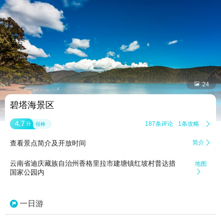


24
碧塔海景区
4.7
187条评论
1条攻略

分
很棒
查看景点简介及开放时间
简介

云南省迪庆藏族自治州香格里拉市建塘镇红坡村普达措
地图
国家公园内

一日游