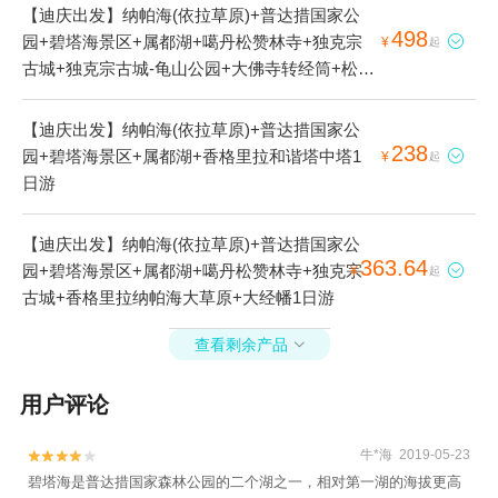
【迪庆出发】纳帕海(依拉草原)+普达措国家公
498
园+碧塔海景区+属都湖+噶丹松赞林寺+独克宗

¥
起
古城+独克宗古城-龟山公园+大佛寺转经筒+松赞
林景区+大经幡+古城非遗体验中心1日游
【迪庆出发】纳帕海(依拉草原)+普达措国家公
238
园+碧塔海景区+属都湖+香格里拉和谐塔中塔1

¥
起
日游
【迪庆出发】纳帕海(依拉草原)+普达措国家公
363.64
园+碧塔海景区+属都湖+噶丹松赞林寺+独克宗

¥
起
古城+香格里拉纳帕海大草原+大经幡1日游
查看剩余产品

用户评论
牛*海 2019-05-23


碧塔海是普达措国家森林公园的二个湖之一，相对第一湖的海拔更高