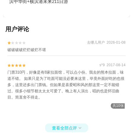
滨中华街+横滨港未来211日游
用户评论
去哪儿用户 2026-01-08


破破破破烂烂破烂不堪
s*9 2017-08-14


门票310円，好像是有8家拉面馆，可以点小份。我去的熊本拉面，味
道不错。 如果只是为了吃面可能没必要来这里，毕竟外面好吃的也很
多，这里还多出门票钱。但如果是喜爱昭和风的那这里一定不能错
过。很多小细节都太太太可爱了。晚上有人演出，唱的也是怀旧曲
目。简直舍不得走。
共10张
查看全部点评
