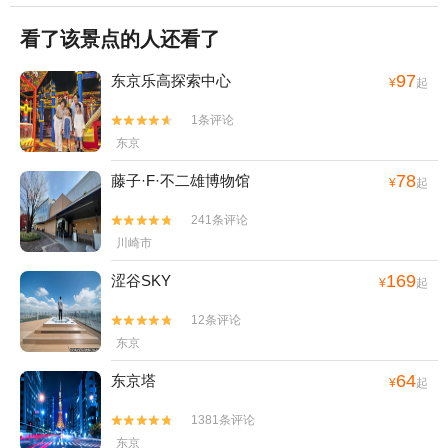
看了该景点的人还看了
97
东京乐高探索中心
¥
起
1条评论


东京
78
藤子·F·不二雄博物馆
¥
起
241条评论


川崎市
169
涩谷SKY
¥
起
12条评论


东京
64
东京塔
¥
起
1381条评论


东京