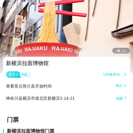


17
新横滨拉面博物馆
4.5
126条评论

分
不错
查看景点简介及开放时间
简介


神奈川县横滨市港北区新横滨2-14-21
地图
门票
新横滨拉面博物馆门票