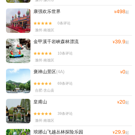
滁州·滁州市
498
康强欢乐世界
¥
起
0条评论


滁州·南谯区
39.9
金甲溪千岩峡森林漂流
¥
起
10条评论


滁州·南谯区
0
褒禅山景区
(4A)
¥
起
69条评论


合肥·含山县
20
皇甫山
¥
起
39条评论


滁州·南谯区
29.9
琅琊山飞越丛林探险乐园
¥
起