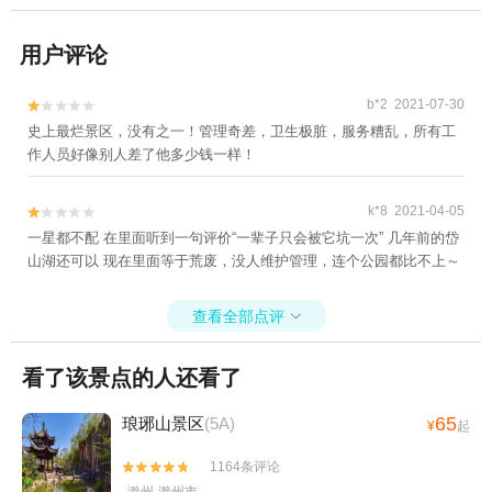
用户评论
b*2 2021-07-30


史上最烂景区，没有之一！管理奇差，卫生极脏，服务糟乱，所有工
作人员好像别人差了他多少钱一样！
k*8 2021-04-05


一星都不配 在里面听到一句评价“一辈子只会被它坑一次” 几年前的岱
山湖还可以 现在里面等于荒废，没人维护管理，连个公园都比不上～
查看全部点评

看了该景点的人还看了
65
琅琊山景区
(5A)
¥
起
1164条评论

