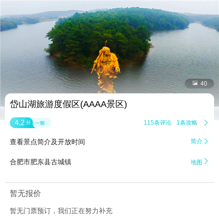


40
岱山湖旅游度假区(AAAA景区)
4.2
115条评论
1条攻略

分
一般
查看景点简介及开放时间
简介


合肥市肥东县古城镇
地图
暂无报价
暂无门票预订，我们正在努力补充