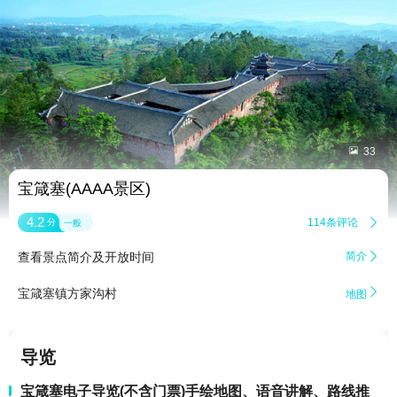


33
宝箴塞(AAAA景区)
4.2
114条评论

分
一般
查看景点简介及开放时间
简介


宝箴塞镇方家沟村
地图
导览
宝箴塞电子导览(不含门票)手绘地图、语音讲解、路线推