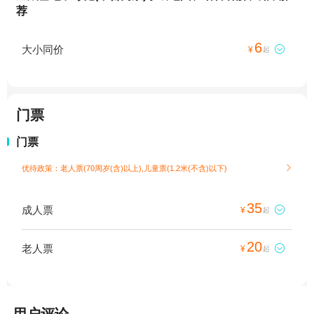
荐
6
大小同价

¥
起
门票
门票
优待政策：老人票(70周岁(含)以上),儿童票(1.2米(不含)以下)

35
成人票

¥
起
20
老人票

¥
起