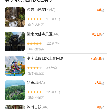
6
凌云山风景区
(4A)
¥
起
911条评论


南充·高坪区
219
潼南大佛寺景区
(4A)
¥
起
121条评论


重庆·潼南县
59.9
澜卡威假日水上休闲岛
¥
起
3条评论


遂宁·船山区
30
钓鱼城
(4A)
¥
起
225条评论


重庆·合川区
9
涞滩古镇
(4A)
¥
起