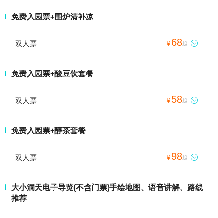
免费入园票+围炉清补凉
68
双人票

¥
起
免费入园票+酸豆饮套餐
58
双人票

¥
起
免费入园票+醇茶套餐
98
双人票

¥
起
大小洞天电子导览(不含门票)手绘地图、语音讲解、路线
推荐