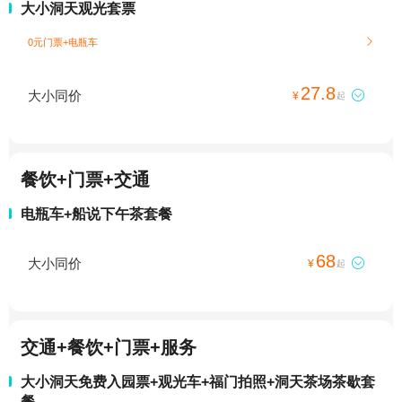
大小洞天观光套票
0元门票+电瓶车

27.8
大小同价

¥
起
餐饮+门票+交通
电瓶车+船说下午茶套餐
68
大小同价

¥
起
交通+餐饮+门票+服务
大小洞天免费入园票+观光车+福门拍照+洞天茶场茶歇套
餐