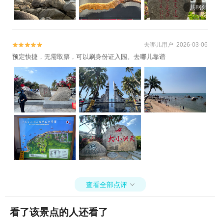
共8张
去哪儿用户 2026-03-06


预定快捷，无需取票，可以刷身份证入园。去哪儿靠谱
查看全部点评

看了该景点的人还看了