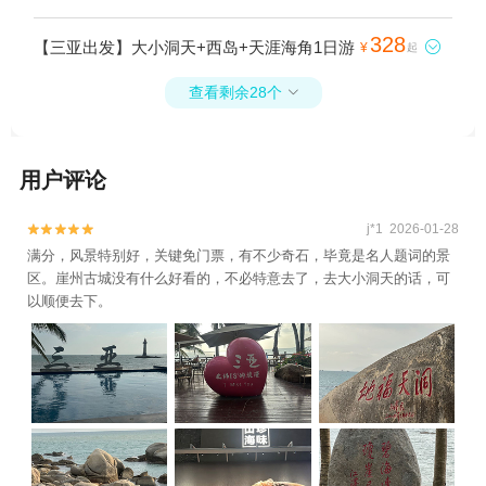
328
【三亚出发】大小洞天+西岛+天涯海角1日游

¥
起
查看剩余28个

用户评论
j*1 2026-01-28


满分，风景特别好，关键免门票，有不少奇石，毕竟是名人题词的景
区。崖州古城没有什么好看的，不必特意去了，去大小洞天的话，可
以顺便去下。