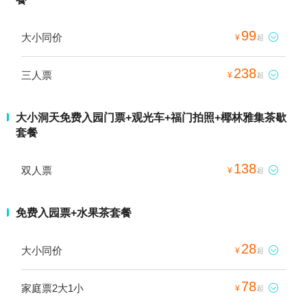
99
大小同价

¥
起
238
三人票

¥
起
大小洞天免费入园门票+观光车+福门拍照+椰林雅集茶歇
套餐
138
双人票

¥
起
免费入园票+水果茶套餐
28
大小同价

¥
起
78
家庭票2大1小

¥
起