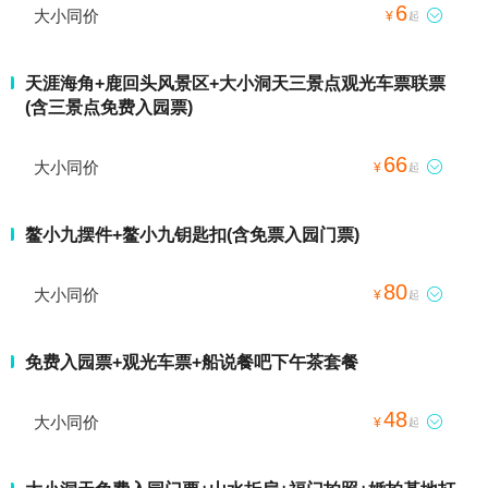
6
大小同价

¥
起
天涯海角+鹿回头风景区+大小洞天三景点观光车票联票
(含三景点免费入园票)
66
大小同价

¥
起
鳌小九摆件+鳌小九钥匙扣(含免票入园门票)
80
大小同价

¥
起
免费入园票+观光车票+船说餐吧下午茶套餐
48
大小同价

¥
起