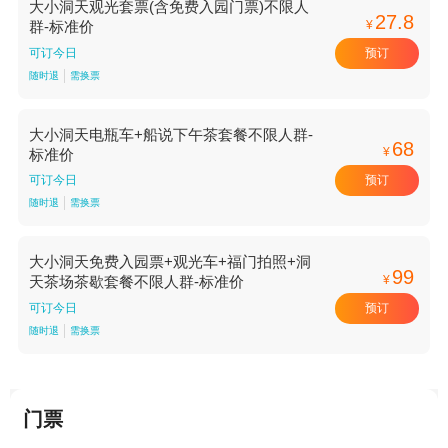
大小洞天观光套票(含免费入园门票)不限人
27.8
¥
群-标准价
预订
可订今日
随时退
需换票
大小洞天电瓶车+船说下午茶套餐不限人群-
68
¥
标准价
预订
可订今日
随时退
需换票
大小洞天免费入园票+观光车+福门拍照+洞
99
¥
天茶场茶歇套餐不限人群-标准价
预订
可订今日
随时退
需换票
门票