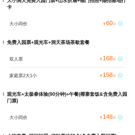
大小洞天免费入园门票+山水折扇+福门拍照+婚拍基地打
卡
60
大小同价

¥
起
免费入园票+观光车+洞天茶场茶歇套餐
168
双人票

¥
起
158
家庭票2大1小

¥
起
观光车+太极拳体验(90分钟)+午餐(椰寨套饭&含免费入园
门票)
148
大小同价

¥
起