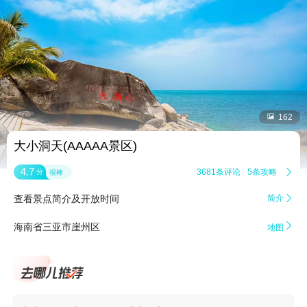


162
大小洞天(AAAAA景区)
4.7
3681条评论
5条攻略

分
很棒
查看景点简介及开放时间
简介


海南省三亚市崖州区
地图