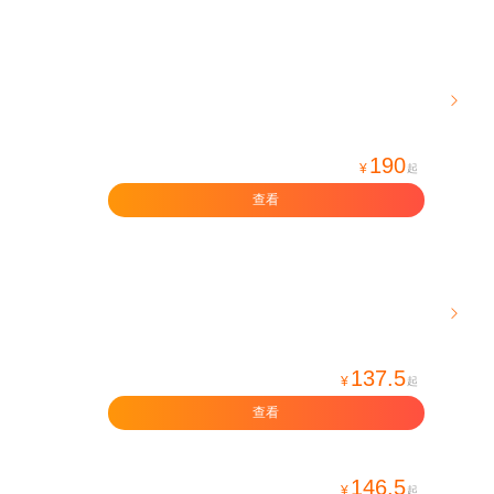

190
¥
起
查看

137.5
¥
起
查看
146.5
¥
起