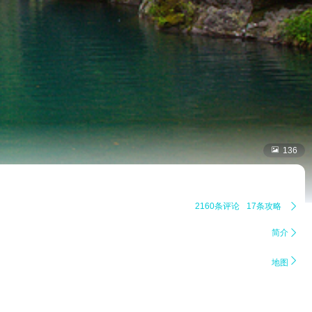

136
2160条评论
17条攻略

简介


地图