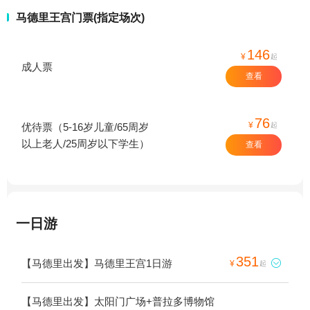
马德里王宫门票(指定场次)
146
¥
起
成人票
查看
76
¥
起
优待票（5-16岁儿童/65周岁
以上老人/25周岁以下学生）
查看
一日游
351
【马德里出发】马德里王宫1日游

¥
起
【马德里出发】太阳门广场+普拉多博物馆