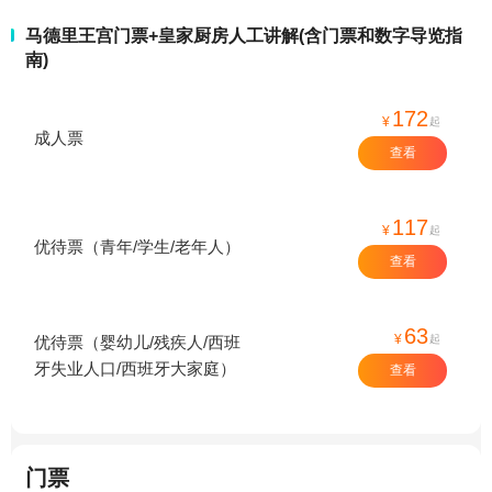
马德里王宫门票+皇家厨房人工讲解(含门票和数字导览指
南)
172
¥
起
成人票
查看
117
¥
起
优待票（青年/学生/老年人）
查看
63
¥
起
优待票（婴幼儿/残疾人/西班
牙失业人口/西班牙大家庭）
查看
门票