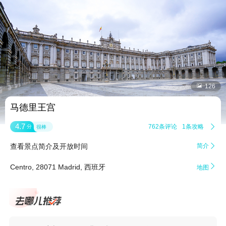


126
马德里王宫
4.7
762条评论
1条攻略

分
很棒
查看景点简介及开放时间
简介


Centro, 28071 Madrid, 西班牙
地图