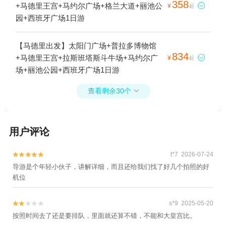
358
+马德里王宫+马约尔广场+格兰大道+丽池公

¥
起
园+西班牙广场1日游
【马德里出发】太阳门广场+普拉多博物馆
834
+马德里王宫+拉斯班塔斯斗牛场+马约尔广

¥
起
场+丽池公园+西班牙广场1日游
查看剩余30个

用户评论
t*7 2026-07-24


导游是个年轻小伙子，讲解详细，而且还给我们找了好几个拍照的好
机位
s*9 2025-05-20


按照时间去了还是要排队，里面就还算不错，不能和大皇宫比。