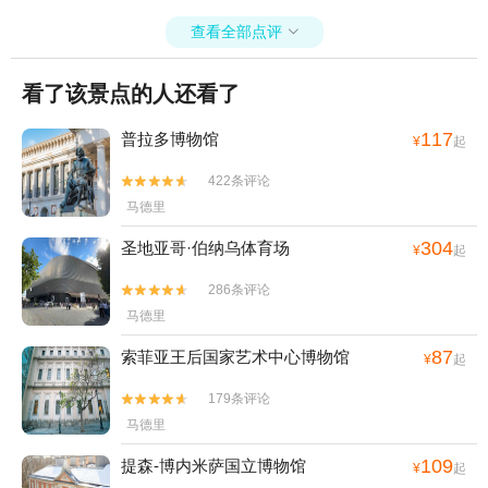
查看全部点评

看了该景点的人还看了
117
普拉多博物馆
¥
起
422条评论


马德里
304
圣地亚哥·伯纳乌体育场
¥
起
286条评论


马德里
87
索菲亚王后国家艺术中心博物馆
¥
起
179条评论


马德里
109
提森-博内米萨国立博物馆
¥
起