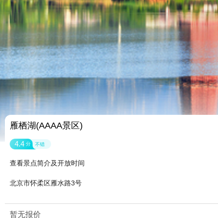
雁栖湖(AAAA景区)
4.4
分
不错
查看景点简介及开放时间
北京市怀柔区雁水路3号
暂无报价