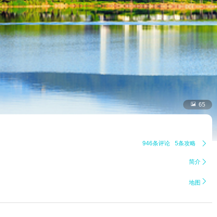

65
946条评论
5条攻略

简介


地图