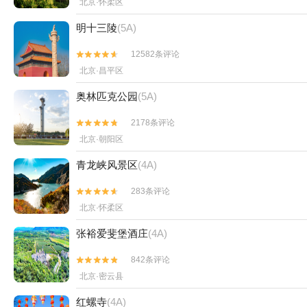
北京·怀柔区
明十三陵
(5A)
12582条评论


北京·昌平区
奥林匹克公园
(5A)
2178条评论


北京·朝阳区
青龙峡风景区
(4A)
283条评论


北京·怀柔区
张裕爱斐堡酒庄
(4A)
842条评论


北京·密云县
红螺寺
(4A)