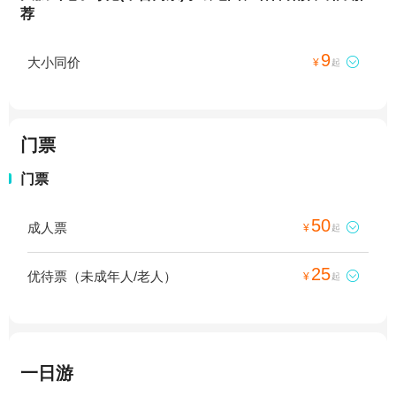
荐
9
大小同价

¥
起
门票
门票
50
成人票

¥
起
25
优待票（未成年人/老人）

¥
起
一日游