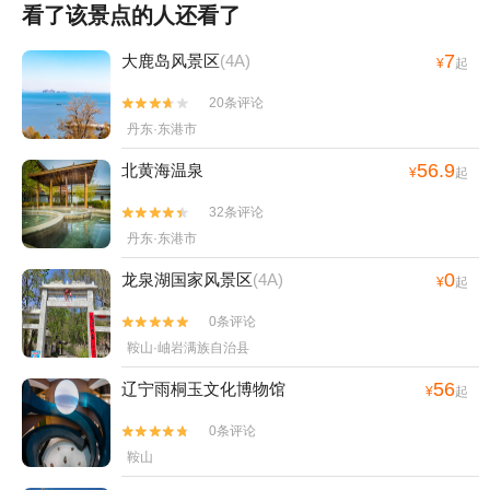
看了该景点的人还看了
上去，也设了拜垫，但没有写是什么殿 山上有小猫咪，还蛮亲人的，
像我体力，身体素质一般的，整趟下来将近三个小时
7
大鹿岛风景区
(4A)
¥
起
20条评论


丹东·东港市
56.9
北黄海温泉
¥
起
32条评论


丹东·东港市
0
龙泉湖国家风景区
(4A)
¥
起
0条评论


鞍山·岫岩满族自治县
56
辽宁雨桐玉文化博物馆
¥
起
0条评论


鞍山