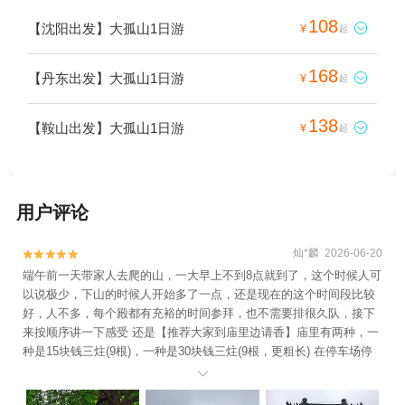
108
【沈阳出发】大孤山1日游

¥
起
168
【丹东出发】大孤山1日游

¥
起
138
【鞍山出发】大孤山1日游

¥
起
用户评论
灿*麟 2026-06-20


端午前一天带家人去爬的山，一大早上不到8点就到了，这个时候人可
以说极少，下山的时候人开始多了一点，还是现在的这个时间段比较
好，人不多，每个殿都有充裕的时间参拜，也不需要排很久队，接下
来按顺序讲一下感受 还是【推荐大家到庙里边请香】庙里有两种，一
种是15块钱三炷(9根)，一种是30块钱三炷(9根，更粗长) 在停车场停
车后会有挺多卖香的，我们去的时候很早，是给我们5块钱一炷(3

根)，但实际在下庙设立了三个香炉(应该是山上禁火，所以统一在山下