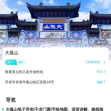


41
大孤山
4.7
119条评论

分
很棒
查看景点简介及开放时间
简介


丹东市东港市孤山镇正堂路18号
地图
导览
大孤山电子导览(不含门票)手绘地图、语音讲解、路线推