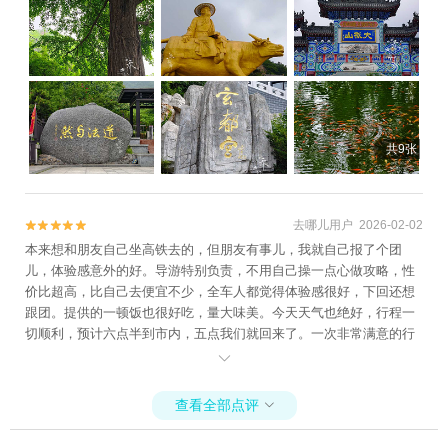
敬香)，这样来说价格是一样的(我有看到写明不让带外香进入) 【有非
常不理解，也希望未来能有改善的一点】 下庙关于佛教的殿，每一尊
佛像面前都有3个拜垫， 【但是，道教、儒教相关的殿一个拜垫都没
有！】 如果想跪拜，只能跪拜在石板上，我的膝盖已经青了… 并且殿
里面墙面发霉很严重，佛教殿有功德箱和收款码，但是道、儒这边一
个都没有，是不是也可以设立一下呢？看到道、儒这边的各个殿这么
萧条，我们想出一份力，希望未来能改善的更好啊！ 蟒仙洞被盖住
共9张
了，如果不是事先拍了路线图，顺便问了一下工作人员完全就会被忽
略掉 上庙的三仙洞依旧没开，指示牌上的用胶布盖掉了，并且所有殿
也也都没有拜垫，三官殿和玉皇殿会有一个很窄的楼梯，估计因为怕
出安全问题，所以给拦住了，参拜的话只能在过道 圣水的水很清澈，
去哪儿用户 2026-02-02


大家记得带个空瓶子接，因为我看到从上边接下来了一根铁管，工作
本来想和朋友自己坐高铁去的，但朋友有事儿，我就自己报了个团
人员听到了以后解释了一下，其在上面有个蓄水池，引了一根管下
儿，体验感意外的好。导游特别负责，不用自己操一点心做攻略，性
来，有人的时候把开关打开，开水就会流下来，没有人的话就关掉，
价比超高，比自己去便宜不少，全车人都觉得体验感很好，下回还想
水续在上面，不会浪费，工作人员说直接尝一口的话，会水会有清甜
跟团。提供的一顿饭也很好吃，量大味美。今天天气也绝好，行程一
的味道…只尝一口没事儿，但是多喝的话，一定要烧开了哟 两棵银杏
切顺利，预计六点半到市内，五点我们就回来了。一次非常满意的行
树现在都可以绕圈，树上只有薄薄的一层黄布 不像之前跟之前风头正
程。

盛的时候，排队排的特别长，900年的银杏树，据说当时都已经封了，
不让摸，因为会有很多人抠树皮…… 山顶的玄都宫有免费的香，真武
殿和太乙殿两边有香炉，有几位道长在，可以解惑，靠近真武殿的山
查看全部点评

体上还有一尊太上老君的石像，有放了拜垫，但我看很多人都忽略掉
了， 靠近太乙殿的山体上还有一个殿，门也是关着的，楼梯拦着不让