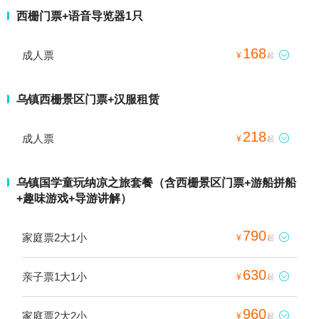
西栅门票+语音导览器1只
168
成人票

¥
起
乌镇西栅景区门票+汉服租赁
218
成人票

¥
起
乌镇国学童玩纳凉之旅套餐（含西栅景区门票+游船拼船
+趣味游戏+导游讲解）
790
家庭票2大1小

¥
起
630
亲子票1大1小

¥
起
960
家庭票2大2小

¥
起