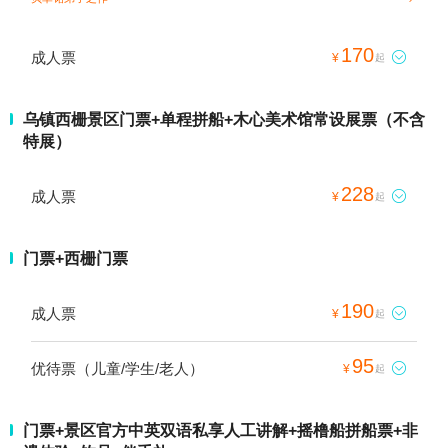
170
成人票

¥
起
乌镇西栅景区门票+单程拼船+木心美术馆常设展票（不含
特展）
228
成人票

¥
起
门票+西栅门票
190
成人票

¥
起
95
优待票（儿童/学生/老人）

¥
起
门票+景区官方中英双语私享人工讲解+摇橹船拼船票+非