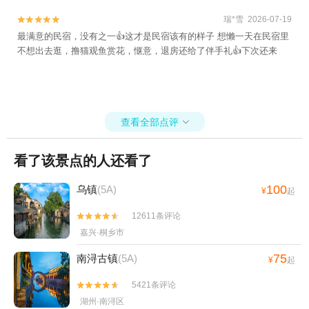
瑞*雪 2026-07-19


最满意的民宿，没有之一👍这才是民宿该有的样子 想懒一天在民宿里
不想出去逛，撸猫观鱼赏花，惬意，退房还给了伴手礼👍下次还来
查看全部点评

看了该景点的人还看了
100
乌镇
(5A)
¥
起
12611条评论


嘉兴·桐乡市
75
南浔古镇
(5A)
¥
起
5421条评论


湖州·南浔区