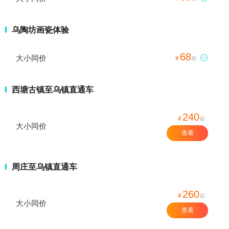
乌陶坊画瓷体验
68
大小同价

¥
起
西塘古镇至乌镇直通车
240
¥
起
大小同价
查看
周庄至乌镇直通车
260
¥
起
大小同价
查看