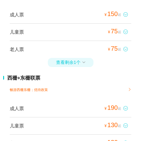
150
成人票

¥
起
75
儿童票

¥
起
75
老人票

¥
起
查看剩余1个

西栅+东栅联票
畅游西栅东栅；
优待政策

190
成人票

¥
起
130
儿童票

¥
起