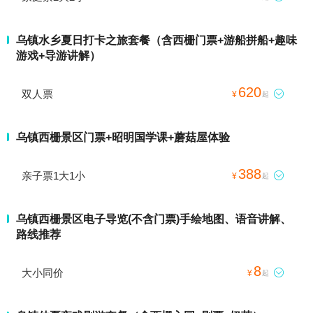
乌镇水乡夏日打卡之旅套餐（含西栅门票+游船拼船+趣味
游戏+导游讲解）
620
双人票

¥
起
乌镇西栅景区门票+昭明国学课+蘑菇屋体验
388
亲子票1大1小

¥
起
乌镇西栅景区电子导览(不含门票)手绘地图、语音讲解、
路线推荐
8
大小同价

¥
起