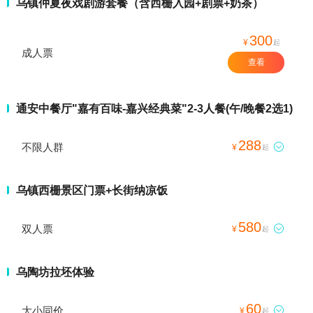
乌镇仲夏夜戏剧游套餐（含西栅入园+剧票+奶茶）
300
¥
起
成人票
查看
通安中餐厅"嘉有百味-嘉兴经典菜"2-3人餐(午/晚餐2选1)
288
不限人群

¥
起
乌镇西栅景区门票+长街纳凉饭
580
双人票

¥
起
乌陶坊拉坯体验
60
大小同价

¥
起