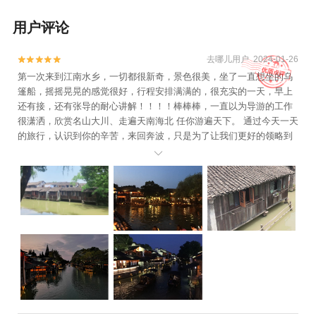
用户评论
去哪儿用户 2024-01-26


第一次来到江南水乡，一切都很新奇，景色很美，坐了一直想坐的乌
篷船，摇摇晃晃的感觉很好，行程安排满满的，很充实的一天，早上
还有接，还有张导的耐心讲解！！！！棒棒棒，一直以为导游的工作
很潇洒，欣赏名山大川、走遍天南海北 任你游遍天下。 通过今天一天
的旅行，认识到你的辛苦，来回奔波，只是为了让我们更好的领略到
自己所在之处的风景意义，辛苦了，美丽漂亮的张导！
