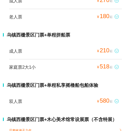
成人票

¥
起
180
老人票

¥
起
乌镇西栅景区门票+单程拼船票
210
成人票

¥
起
518
家庭票2大1小

¥
起
乌镇西栅景区门票+单程私享摇橹船包船体验
580
双人票

¥
起
乌镇西栅景区门票+木心美术馆常设展票（不含特展）
贝聿铭弟子之作
