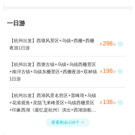
一日游
【杭州出发】西塘风景区+乌镇+西栅+西栅
298

¥
起
夜游1日游
【杭州出发】西塘古镇+乌镇+乌镇西栅景区
198
+南浔古镇+乌镇东栅景区+西栅夜游+双林镇

¥
起
1日游
【杭州出发】西湖风景名胜区+雷峰塔+乌镇
138
+花港观鱼+灵隐飞来峰景区+乌镇西栅景区

¥
起
+印象西湖《最忆是杭州》演出+西湖游船
+乌镇一日游+灵隐寺+西栅夜游+宋城千古情
查看剩余138个

1日游