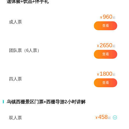
遗体验+饮品+伴手礼
960
¥
起
成人票
查看
2650
¥
起
团队票（6人票）
查看
1800
¥
起
四人票
查看
乌镇西栅景区门票+西栅导游2小时讲解
458
双人票

¥
起