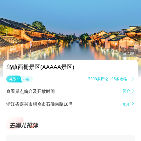


106
乌镇西栅景区(AAAAA景区)
4.5
7298条评论
25条攻略

分
不错
查看景点简介及开放时间
简介


浙江省嘉兴市桐乡市石佛南路18号
地图