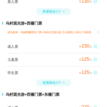
130
老人票

¥
起
查看剩余1个

乌村观光游+西栅门票
优待政策：乌镇西栅景区门票+乌村生态观光游【儿童票(1.2米以下或6周岁以下)】

230
成人票

¥
起
125
儿童票

¥
起
125
学生票

¥
起
查看剩余1个

乌村观光游+西栅门票+东栅门票
270