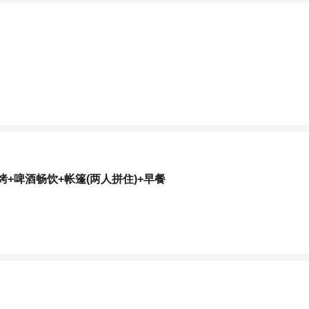
+啤酒畅饮+帐篷(两人拼住)+早餐