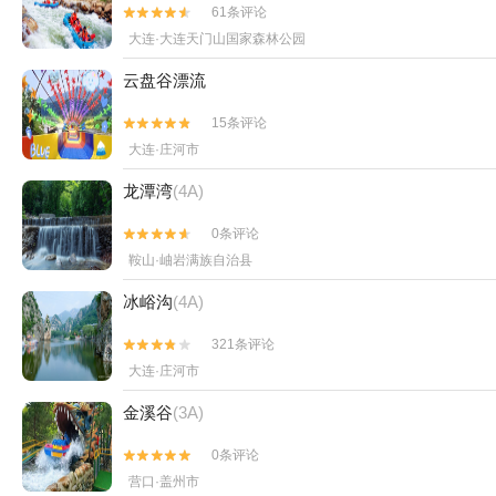
61条评论


大连·大连天门山国家森林公园
云盘谷漂流
15条评论


大连·庄河市
龙潭湾
(4A)
0条评论


鞍山·岫岩满族自治县
冰峪沟
(4A)
321条评论


大连·庄河市
金溪谷
(3A)
0条评论


营口·盖州市