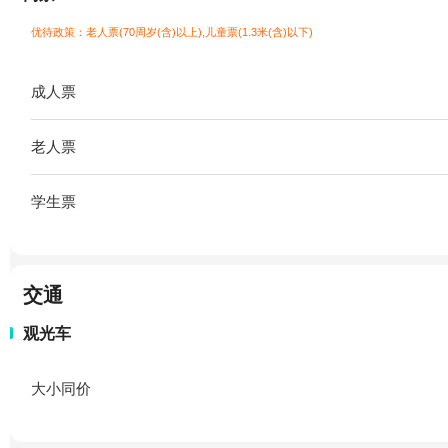
优待政策：老人票(70周岁(含)以上),儿童票(1.3米(含)以下)
成人票
老人票
学生票
交通
观光车
大小同价