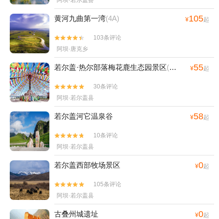
阿坝·若尔盖县
105
黄河九曲第一湾
(4A)
¥
起
103条评论


阿坝·唐克乡
55
若尔盖·热尔部落梅花鹿生态园景区
(3A)
¥
起
30条评论


阿坝·若尔盖县
58
若尔盖河它温泉谷
¥
起
10条评论


阿坝·若尔盖县
0
若尔盖西部牧场景区
¥
起
105条评论


阿坝·若尔盖县
0
古叠州城遗址
¥
起