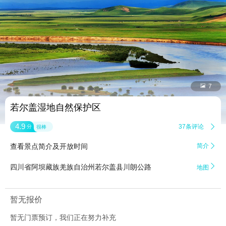


7
若尔盖湿地自然保护区
4.9
37条评论

分
很棒
查看景点简介及开放时间
简介


四川省阿坝藏族羌族自治州若尔盖县川朗公路
地图
暂无报价
暂无门票预订，我们正在努力补充