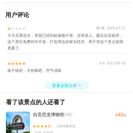
用户评论
我*典 2025-07-27


今天买票进去，里面已经到处破败不堪，没有游人。建议自贡政府，
这个景区免费对外开放，打造周边农家乐经济。再不管这个景点就彻
底废了。
p*6 2021-06-19


挺不错的，天热氧吧，空气清新
查看全部点评

看了该景点的人还看了
40
自贡恐龙博物馆
(4A)
¥
起
1604条评论

