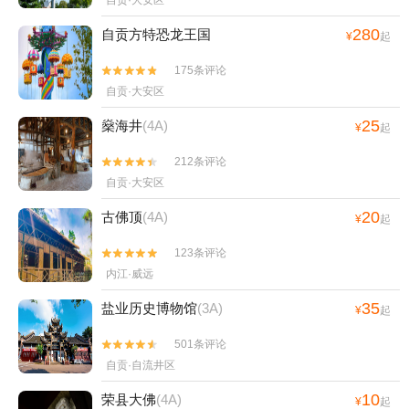
自贡·大安区
280
自贡方特恐龙王国
¥
起
175条评论


自贡·大安区
25
燊海井
(4A)
¥
起
212条评论


自贡·大安区
20
古佛顶
(4A)
¥
起
123条评论


内江·威远
35
盐业历史博物馆
(3A)
¥
起
501条评论


自贡·自流井区
10
荣县大佛
(4A)
¥
起