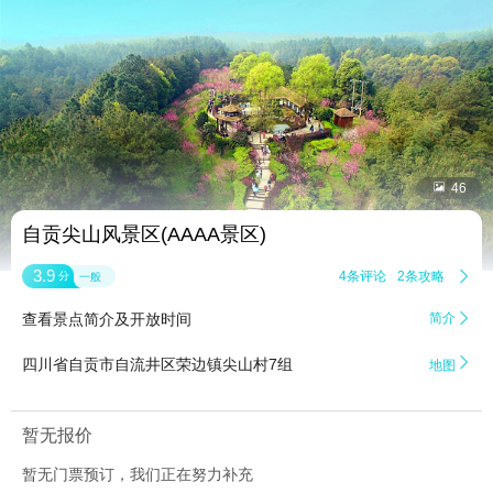


46
自贡尖山风景区(AAAA景区)
3.9
4条评论
2条攻略

分
一般
查看景点简介及开放时间
简介


四川省自贡市自流井区荣边镇尖山村7组
地图
暂无报价
暂无门票预订，我们正在努力补充