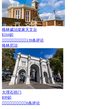
圣保罗大教堂
¥
219
起


298条评论
伦敦
格林威治皇家天文台
¥
164
起


139条评论
格林尼治