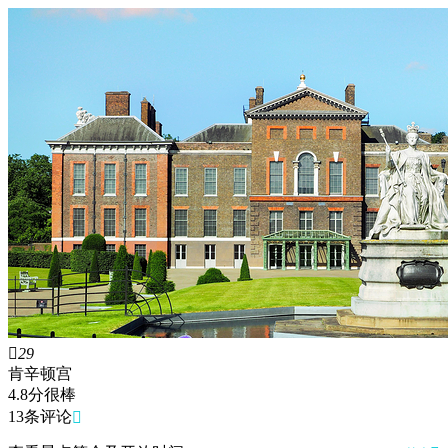

29
肯辛顿宫
4.8
分
很棒
13条评论
