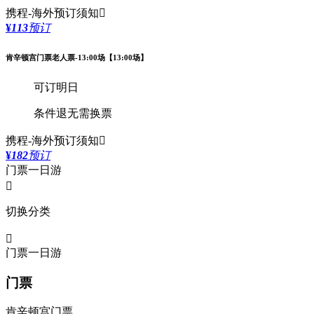
携程-海外
预订须知

¥
113
预订
肯辛顿宫门票老人票-13:00场【13:00场】
可订明日
条件退
无需换票
携程-海外
预订须知

¥
182
预订
门票
一日游

切换分类

门票
一日游
门票
肯辛顿宫门票