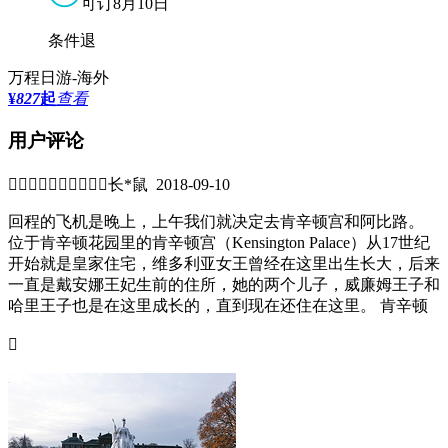
可订8月10日
条件退
万程日游-海外
¥
827
起
查看
用户评论


长*鼠 2018-09-10
回程的飞机是晚上，上午我们就决定去肯辛顿宫和阿比路。
位于肯辛顿花园里的肯辛顿宫（Kensington Palace）从17世纪
开始就是皇家住宅，维多利亚女王曾经在这里出生长大，后来
一直是戴安娜王妃生前的住所，她的两个儿子，威廉姆王子和
哈里王子也是在这里成长的，直到现在还住在这里。 肯辛顿
宫 肯辛顿宫里有维多利亚女王的展览，包括她居住过的房

间，皇冠等等，展现了她作为妻子，母亲，女王及统治者的的
生活旅程。 肯辛顿宫 这里还专门为戴安娜王妃设了个展厅，
用她的时尚装扮去追溯戴安娜人生的演变， 从她第一次公开
露面的娴静浪漫到她步入中年的优雅自信。 展厅里的亮点包
括1981年黛妃订婚时穿的粉红色衬衫，以及黛妃和约翰·特拉