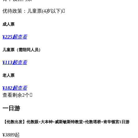
优待政策：儿童票(4岁以下)

成人票
¥
225
起
查看
儿童票（需陪同人员）
¥
113
起
查看
老人票
¥
182
起
查看
查看剩余2个

一日游
【伦敦出发】伦敦眼+大本钟+威斯敏斯特教堂+伦敦塔桥+肯辛顿宫1日游
¥
3889
起