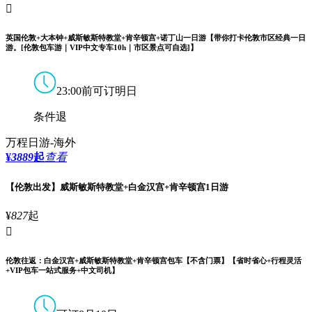

英国伦敦+大本钟+威斯敏斯特教堂+肯辛顿宫+诺丁山一日游【带你打卡伦敦市区经典一日
游。[伦敦包车游｜VIP中文专车10h｜市区景点可自选]】
23:00前可订明日
条件退
万程日游-海外
¥
3889
起
查看
【伦敦出发】威斯敏斯特教堂+白金汉宫+肯辛顿宫1日游
¥
827
起

伦敦往返：白金汉宫+威斯敏斯特教堂+肯辛顿宫包车【不含门票】【省时省心+行程灵活
+VIP包车一站式服务+中文司机】