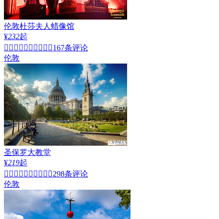
伦敦
伦敦杜莎夫人蜡像馆
¥
232
起


167条评论
伦敦