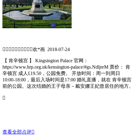
沃尔塔共舞时穿的墨蓝色天鹅绒礼服。 肯辛顿宫 参观费23英
镑 开放时间:3月至10月每天10:00至18:00，最后入场时间为
17:00；11月至2月每天10:00 - 16:00，最后入场时间为15:00；
12月24日至26日关闭。 肯辛顿宫门前的小花园，沉没的花园
（Sunken garden），是戴妃生前最爱的花园，所以也叫戴安娜
王妃纪念花园。参观花园是免费的。 肯辛顿宫 肯辛顿宫


欢*画 2018-07-24
【 肯辛顿宫 】 Kingsington Palace 官网：
https://www.hrp.org.uk/kensington-palace/#gs.NdljreM 票价： 肯
辛顿宫 成人£19.50，公园免费。 开放时间：周一到周日
10:00-18:00，最后入场时间是17:00 婚礼直播，就在 肯辛顿宫
前的公园。这次结婚的王子母亲－戴安娜王妃曾居住的地方。
肯辛顿宫 ，1689年由玛丽二世和威廉三世所建，自17世纪以

来一直是皇家住处。它见证了300多年来， 英国 王室的高层政
治和私密的生活。 国王廊的17世纪绘画作品也值得一看 王妃
视角－望出去的窗外，就是一片鸭子湖。 现在的宫殿内展示
了曾经王妃的生活起居和她参与服饰设计。对于部分黛安娜粉
丝来说，是比打卡地。