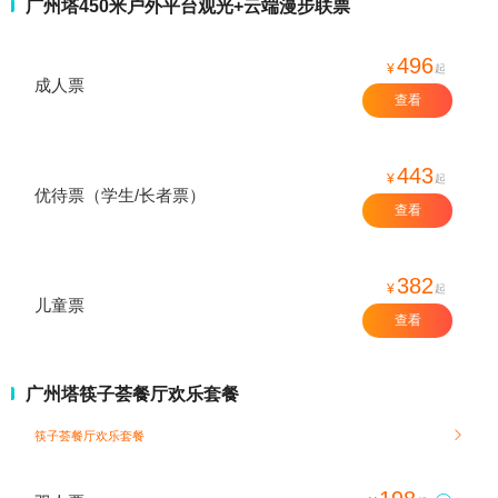
广州塔450米户外平台观光+云端漫步联票
496
¥
起
成人票
查看
443
¥
起
优待票（学生/长者票）
查看
382
¥
起
儿童票
查看
广州塔筷子荟餐厅欢乐套餐
筷子荟餐厅欢乐套餐
