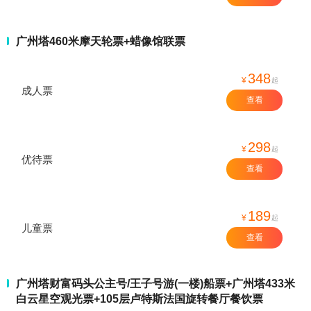
广州塔460米摩天轮票+蜡像馆联票
348
¥
起
成人票
查看
298
¥
起
优待票
查看
189
¥
起
儿童票
查看
广州塔财富码头公主号/王子号游(一楼)船票+广州塔433米
白云星空观光票+105层卢特斯法国旋转餐厅餐饮票