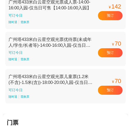
广州塔433米白云星空观光票成人票-14:00-
142
¥
16:00入园-仅当日可售【14:00-16:00入园】
预订
可订今日
随时退
需换票
广州塔433米白云星空观光票优待票(未成年
70
¥
人/学生/长者等)-14:00-16:00入园-仅当日可
售【14:00-16:00入园】
预订
可订今日
随时退
需换票
广州塔433米白云星空观光票儿童票(1.2米
70
¥
(不含)-1.5米(含))-18:00-20:00入园-仅当日可
售【18:00-20:00入园】
预订
可订今日
随时退
需换票
门票