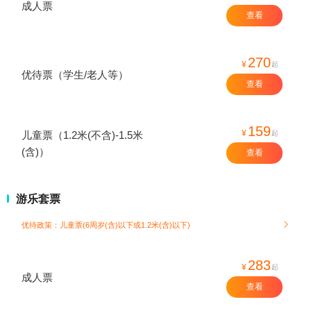
成人票
查看
270
¥
起
优待票（学生/老人等）
查看
159
¥
起
儿童票（1.2米(不含)-1.5米
(含)）
查看
游乐套票
优待政策：儿童票(6周岁(含)以下或1.2米(含)以下)

283
¥
起
成人票
查看