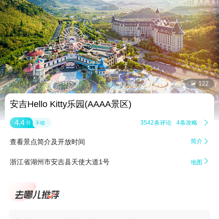


122
安吉Hello Kitty乐园(AAAA景区)
4.4
3542条评论
4条攻略

分
不错
查看景点简介及开放时间
简介


浙江省湖州市安吉县天使大道1号
地图