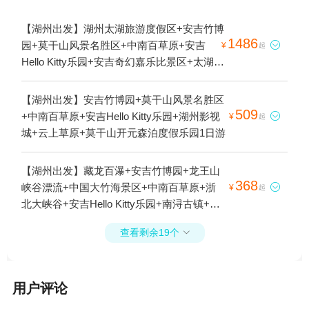
【湖州出发】湖州太湖旅游度假区+安吉竹博
1486
园+莫干山风景名胜区+中南百草原+安吉

¥
起
Hello Kitty乐园+安吉奇幻嘉乐比景区+太湖龙
之梦乐园+云上草原+湖州长颈鹿庄园+龙之
梦动物世界1日游
【湖州出发】安吉竹博园+莫干山风景名胜区
509
+中南百草原+安吉Hello Kitty乐园+湖州影视

¥
起
城+云上草原+莫干山开元森泊度假乐园1日游
【湖州出发】藏龙百瀑+安吉竹博园+龙王山
368
峡谷漂流+中国大竹海景区+中南百草原+浙

¥
起
北大峡谷+安吉Hello Kitty乐园+南浔古镇+江
南天池+安吉奇幻嘉乐比景区+太湖龙之梦乐
查看剩余19个

园+云上草原+湖州长颈鹿庄园+龙之梦动物
世界+荣耀天空之城+和乐·精灵之丘水豚主题
乐园+安吉隐将谷瀑布漂流+安吉玩水课代表
用户评论
乐园1日游