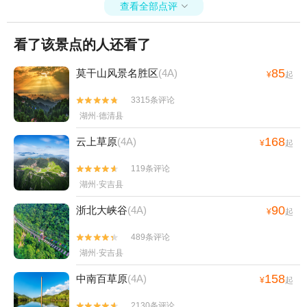
查看全部点评

看了该景点的人还看了
85
莫干山风景名胜区
(4A)
¥
起
3315条评论


湖州·德清县
168
云上草原
(4A)
¥
起
119条评论


湖州·安吉县
90
浙北大峡谷
(4A)
¥
起
489条评论


湖州·安吉县
158
中南百草原
(4A)
¥
起
2130条评论

