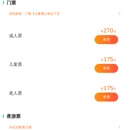
门票
优待政策：门票【儿童票(1米以下)】

270
¥
起
成人票
查看
175
¥
起
儿童票
查看
175
¥
起
老人票
查看
夜游票
16点后检票入园
