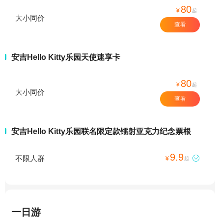
80
¥
起
大小同价
查看
安吉Hello Kitty乐园天使速享卡
80
¥
起
大小同价
查看
安吉Hello Kitty乐园联名限定款镭射亚克力纪念票根
9.9
不限人群

¥
起
一日游