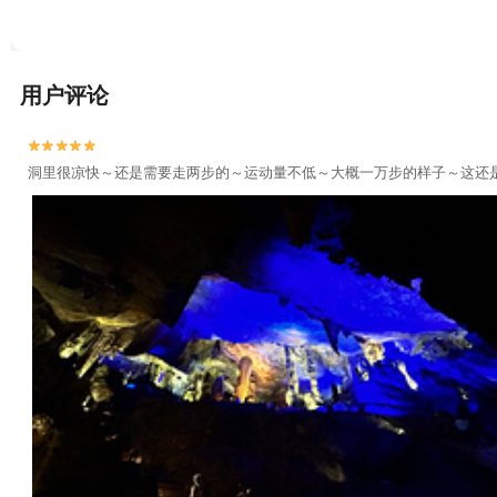
乐水世界+建德市康庆渔家灯火休闲农庄+雪水岭景区+桐庐海博
园+千岛湖品鲜渔庄+千岛湖大厦酒店+千岛湖丽景酒店+建德皇
+瑶琳国家森林公园+富阳军乐真人CS（新沙岛基地）+富阳军
用户评论
岛湖天迹热气球+梅峰岛+桐庐珊瑚岭乡村旅游度假区+武圣峡漂
地+大慈岩寺+千岛湖中心湖区休闲艇（中心湖旅游码头）+幸福


+千岛湖睦剧专场+杭州生仙里国际滑雪场+金家山滑翔伞基地+
洞里很凉快～还是需要走两步的～运动量不低～大概一万步的样子～这还
《江清月近人》实景演艺+千岛湖天翔动力滑翔伞+建德航空小镇
谷景区+富春江夜游+鹤彩乐园+驼峰建德千岛湖跳伞基地+富阳
区+富阳水上乐园+富阳城市森林公园+新安江+梦幻新安江夜游
街+富阳万达游乐场+新安江+千岛湖啤酒温泉+千岛湖中心湖区