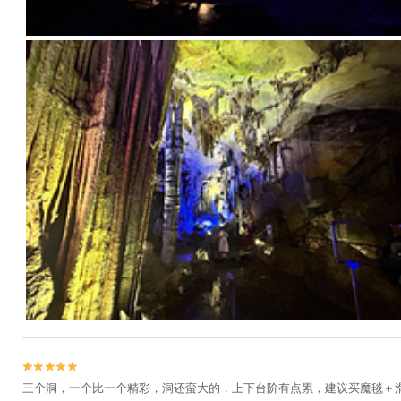


三个洞，一个比一个精彩，洞还蛮大的，上下台阶有点累，建议买魔毯＋