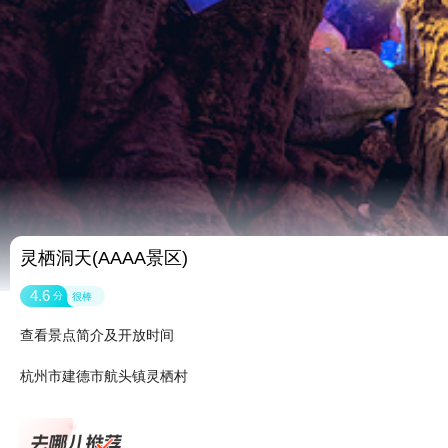
灵栖洞天(AAAA景区)
4.6
分
很棒
查看景点简介及开放时间
杭州市建德市航头镇灵栖村