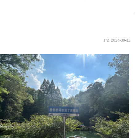
世界+千岛湖泼水节+桐庐富春绿岛+千岛湖马术公
博大酒店+天物坊陶艺馆（富阳店）+千岛湖微公交
噜岛湿地公园+千岛湖大桥+月光岛（五龙岛）+千
馆+大奇山疯狂森林主题乐园+建德农夫山泉生产基
低空游览+建德千岛湖通用机场+山湾湾激流探险
s*2 2024-08-11
快网网球俱乐部(普陀建德花园球场)+新安江景区
五彩富阳景秀航空飞行营地+富阳滑雪游乐园+天溪
+千岛湖啤酒小镇+千岛湖西南湖区+富阳沸腾坝景
小镇西南侧约600米-已下线+千岛湖灯塔+秀水