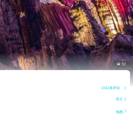

52
1162条评论

简介


地图