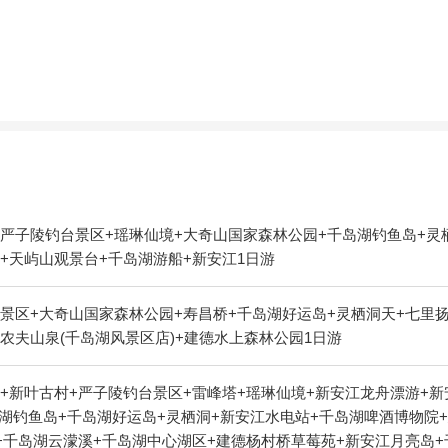
严子陵钓台景区+瑶琳仙境+大奇山国家森林公园+千岛湖钓鱼岛+灵
+天屿山观景台+千岛湖游船+新安江1日游
景区+大奇山国家森林公园+寿昌桥+千岛湖好运岛+灵栖洞天+七里扬
农夫山泉(千岛湖风景区店)+建德水上森林公园1日游
+新叶古村+严子陵钓台景区+雷峰塔+瑶琳仙境+新安江龙舟漂游+新
千岛湖钓鱼岛+千岛湖好运岛+灵栖洞+新安江水电站+千岛湖啤酒博物院
+千岛湖云濛溪+千岛湖中心湖区+建德杨村桥草莓苑+新安江月亮岛