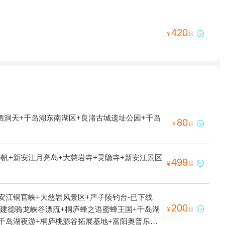
420

¥
起
栖洞天+千岛湖东南湖区+良渚古城遗址公园+千岛
80

¥
起
帆+新安江月亮岛+大慈岩寺+灵隐寺+新安江景区
499

¥
起
安江铜官峡+大慈岩风景区+严子陵钓台-已下线
200
+建德骑龙峡谷漂流+桐庐蜂之语蜜蜂王国+千岛湖

¥
起
+千岛湖夜游+桐庐桃源谷拓展基地+富阳奥普乐欢