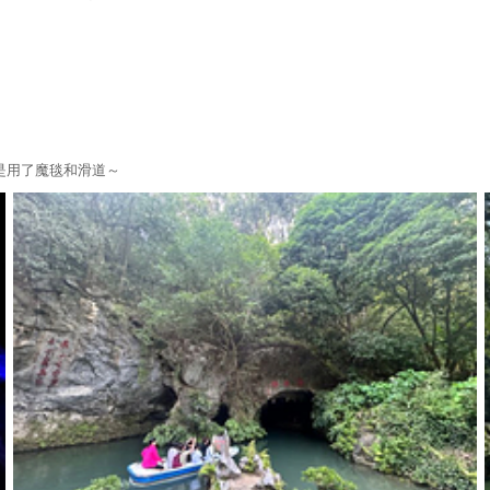
水世界+桐庐漂流+杭州建德大慈岩景区恺玥真人CS基地+新安江水
爵洲际大酒店+千岛湖鱼飘香+千岛湖鱼鳌食府+桐庐鸬鹚湾+桐庐海
乐真人CS（野生动物世界基地）+建德果蔬乐园+浙江富春江咕噜咕
流+千岛湖淳衢食府+千岛湖文渊狮城度假区+桐庐剧院+千岛湖海洋
部落+江南大冰洞+千岛湖鱼博馆+天屿山观景台+建德千岛湖直升机
雪山激流回旋漂流+千岛湖龙晨水搏乐园+建德富春俱舍+千岛湖游船+
是用了魔毯和滑道～
+梦幻千岛湖·时光隧道+桐庐生仙里风景区+桐庐萝卜洲飞行营地+
龙鳞坝景区+千岛湖植物园+桐庐魏丰水上乐园+千岛湖骑野骑行公园
码头+桐庐山湾湾激流探险漂流+浙江省杭州市淳安县秀湖路千岛湖啤酒
明豪水上乐园1日游