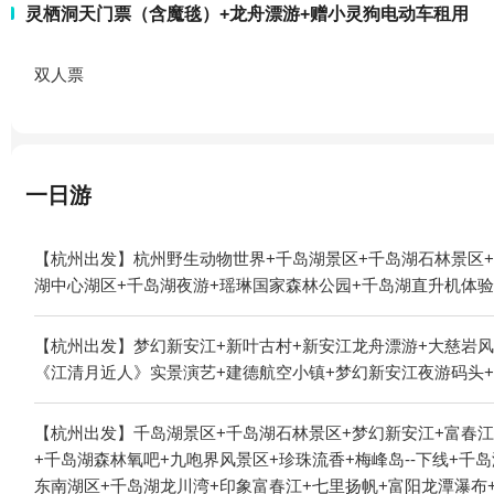
灵栖洞天门票（含魔毯）+龙舟漂游+赠小灵狗电动车租用
双人票
一日游
【杭州出发】杭州野生动物世界+千岛湖景区+千岛湖石林景区+
湖中心湖区+千岛湖夜游+瑶琳国家森林公园+千岛湖直升机体验
【杭州出发】梦幻新安江+新叶古村+新安江龙舟漂游+大慈岩风
《江清月近人》实景演艺+建德航空小镇+梦幻新安江夜游码头+
【杭州出发】千岛湖景区+千岛湖石林景区+梦幻新安江+富春江
+千岛湖森林氧吧+九咆界风景区+珍珠流香+梅峰岛--下线+
东南湖区+千岛湖龙川湾+印象富春江+七里扬帆+富阳龙潭瀑布