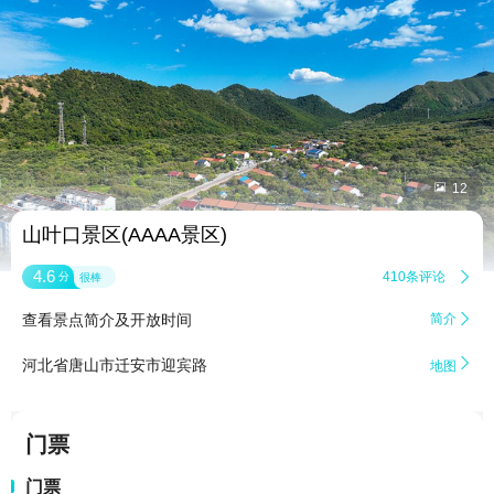


12
山叶口景区(AAAA景区)
4.6
410条评论

分
很棒
查看景点简介及开放时间
简介


河北省唐山市迁安市迎宾路
地图
门票
门票