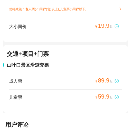
优待政策：老人票(70周岁(含)以上),儿童票(6周岁以下)

19.9
大小同价

¥
起
交通+项目+门票
山叶口景区滑道套票
89.9
成人票

¥
起
59.9
儿童票

¥
起
用户评论