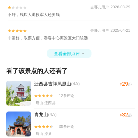
去哪儿用户 2026-03-29


不好，残疾人退役军人还要钱
去哪儿用户 2025-04-21


非常好，取票方便，游客中心离景区大门较远
查看全部点评

看了该景点的人还看了
29
迁西县吉祥凤凰山
(4A)
¥
起
12条评论


唐山·迁西县
32
青龙山
(4A)
¥
起
30条评论


唐山·滦县