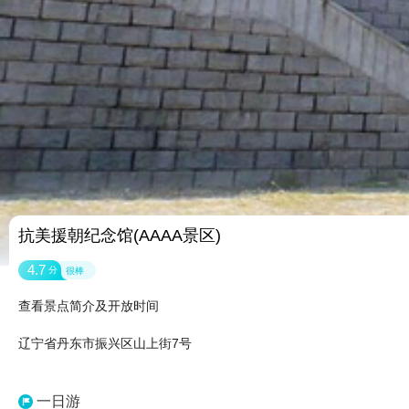
抗美援朝纪念馆(AAAA景区)
4.7
分
很棒
查看景点简介及开放时间
辽宁省丹东市振兴区山上街7号
一日游