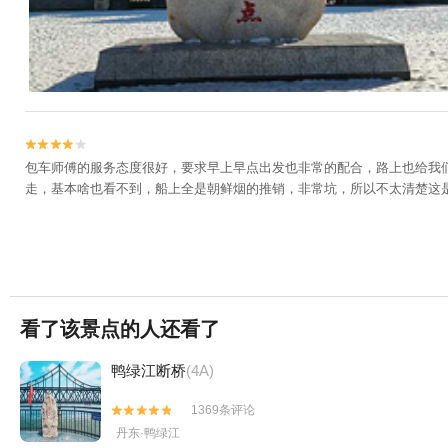


包车师傅的服务态度很好，要求早上早点出发也非常的配合，路上也给我们
走，基本啥也看不到，船上全是朝鲜烟的推销，非常坑，所以不太清楚这
看了该景点的人还看了
鸭绿江断桥
(4A)
1369条评论


丹东·鸭绿江