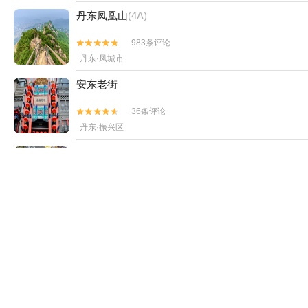
丹东凤凰山
(4A)
983条评论


丹东·凤城市
安东老街
36条评论


丹东·振兴区
九水峡漂流
34条评论


丹东·宽甸县
大梨树生态旅游区
(4A)
128条评论


丹东·凤城市
丹东舰景区