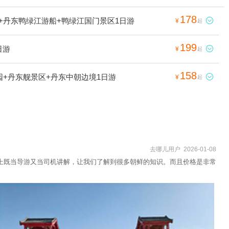
178
+丹东鸭绿江游船+鸭绿江国门景区1日游

¥
起
199
日游

¥
起
158
园+丹东舰景区+丹东中朝边境1日游

¥
起
去哪儿用户 2026-01-08
上既当导游又当司机讲解，让我们了解到很多朝鲜的知识。而且价格是非常