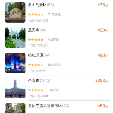
78
君山岛景区
(5A)
¥
起
21条评论


岳阳·岳阳楼区
20
圣安寺
(4A)
¥
起
4条评论


岳阳·岳阳楼区
98
6501景区
(4A)
¥
起
58条评论


岳阳·临湘市
358
圣安古寺
(4A)
¥
起
1条评论


岳阳·岳阳楼区
59
龙佑赤壁温泉度假区
(4A)
¥
起