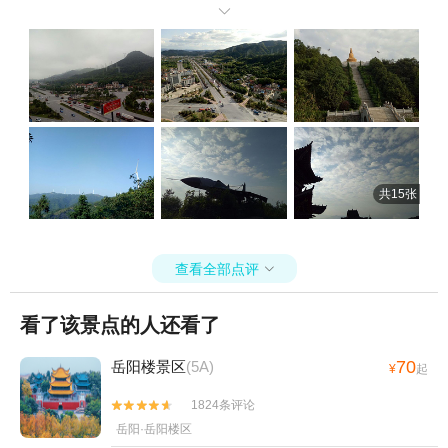
服，美养的睡了一觉，第二天一早在酒店早餐厅吃完早餐(自助早餐，

味道不错)，从酒店出发走路五六分钟左右就到达景区大门口，门口有
个很大的门楼，走路上去二十分钟左右到了景区收费处，正好还没到
收费时间。爬山散步的人还真不少，我走近路上山大约四五十分钟到
了山顶，一路上山都是小山路，风景优美，空气非常好，山顶有座大
庙，还有一尊大佛，太阳刚刚升起非常非常美。诚心拜了佛祖后走远
路下山，下山路走另一方向，是很宽阔马路，绿树成阴，一路风景，
还有一些从来没见过的大树，对面山上的很多大风车，很远都能听见
风车的声音，途中还有几处小景点，战斗飞机、拓展基地、花海、名
共15张
人碑林、长安书院等等，每个点都值得停留，慢慢走下来花了我近两
个多小时，整整走了二万六千多步，门口有个餐馆，口味不错，吃完
饭回到酒店洗了个热水澡休息休息(维也纳洗澡真心舒服，够热水压够
大)，准备下午的工作。真是一次非常愉快的出差，出差游玩两不误，
查看全部点评

还是免费的游玩，维也纳的环境和服务也非常好，下次到临湘来出差
还住维也纳酒店，爬五仙山国家森林公园。
看了该景点的人还看了
70
岳阳楼景区
(5A)
¥
起
1824条评论


岳阳·岳阳楼区