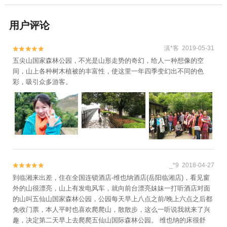
用户评论
滇*客 2019-05-31


五尖山国家森林公园，不光是山形走势的奇幻，给人一种想像的空
间，山上各种树木植被的丰富性，使这里一年四季变幻出不同的色
彩，吸引众多游客。
_*9 2018-04-27


到临湘来出差，住在全国连锁酒店-维也纳酒店(岳阳临湘店)，看见窗
外的山很漂亮，山上有发电风车，就向前台漂亮妹妹一打听酒店对面
的山叫五仙山国家森林公园，公园每天早上八点之前/晚上六点之后都
免收门票，本人平时也喜欢爬爬山，散散步，这么一听说我就来了兴
趣，决定第二天早上去爬爬五仙山国际森林公园。 维也纳的床很舒