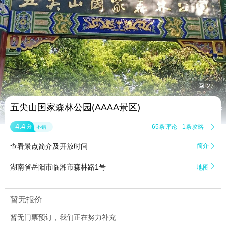


27
五尖山国家森林公园(AAAA景区)
4.4
65条评论
1条攻略

分
不错
查看景点简介及开放时间
简介


湖南省岳阳市临湘市森林路1号
地图
暂无报价
暂无门票预订，我们正在努力补充