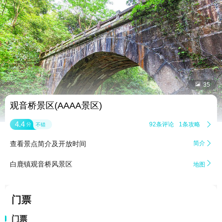


35
观音桥景区(AAAA景区)
4.4
92条评论
1条攻略

分
不错
查看景点简介及开放时间
简介


白鹿镇观音桥风景区
地图
门票
门票