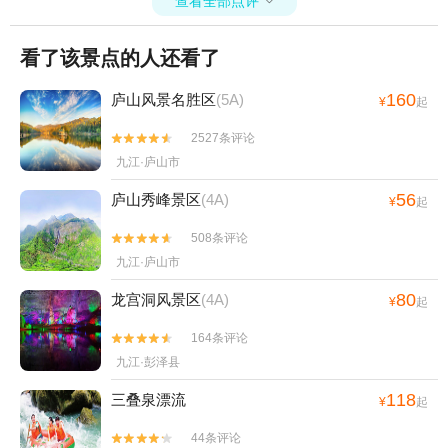
查看全部点评

看了该景点的人还看了
160
庐山风景名胜区
(5A)
¥
起
2527条评论


九江·庐山市
56
庐山秀峰景区
(4A)
¥
起
508条评论


九江·庐山市
80
龙宫洞风景区
(4A)
¥
起
164条评论


九江·彭泽县
118
三叠泉漂流
¥
起
44条评论

