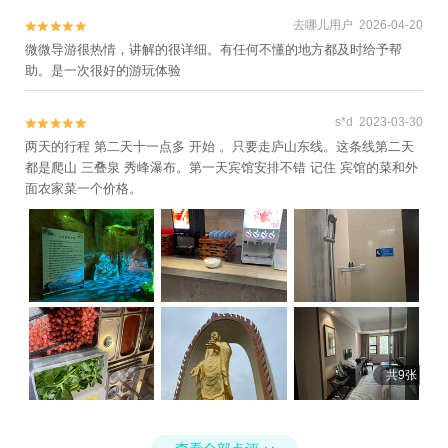
去哪儿用户 2026-04-20


微微导游很热情，讲解的很详细。有任何不懂的地方都及时给予帮
助。是一次很好的游玩体验
s*d 2023-03-30


两天的行程 第二天十一点多 开始 。只要走庐山东线。这条线第二天
都是爬山 三叠泉 秀峰瀑布。第一天宾馆安排不错 记住 宾馆的菜和外
面农家菜一个价格。
共9张