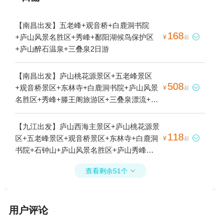
【南昌出发】五老峰+观音桥+白鹿洞书院
168
+庐山风景名胜区+秀峰+鄱阳湖候鸟保护区

¥
起
+庐山醉石温泉+三叠泉2日游
【南昌出发】庐山桃花源景区+五老峰景区
508
+观音桥景区+东林寺+白鹿洞书院+庐山风景

¥
起
名胜区+秀峰+滕王阁旅游区+三叠泉漂流+上
汤温泉+鄱阳湖候鸟保护区+醉石温泉+谷帘
泉+三叠泉+宋美龄别墅+九叠屏+香炉峰+东
【九江出发】庐山西海主景区+庐山桃花源景
林大佛2日游
118
区+五老峰景区+观音桥景区+东林寺+白鹿洞

¥
起
书院+石钟山+庐山风景名胜区+庐山秀峰景
区+鄱阳湖候鸟保护区+秀峰瀑布+谷帘泉+宋
查看剩余51个

美龄别墅+鄱阳湖吴城候鸟小镇+天下第六泉
+天下第一泉+香炉峰+东林大佛+秀峰索道1
日游
用户评论