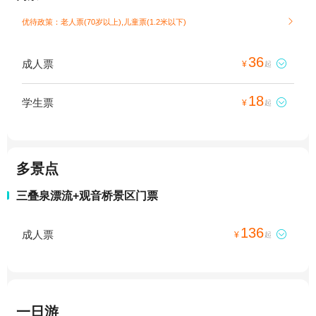
优待政策：老人票(70岁以上),儿童票(1.2米以下)

36
成人票

¥
起
18
学生票

¥
起
多景点
三叠泉漂流+观音桥景区门票
136
成人票

¥
起
一日游